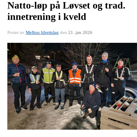
Natto-løp på Løvset og trad.
innetrening i kveld
Postet av
Melhus Idrettslag
den
21. jan 2026