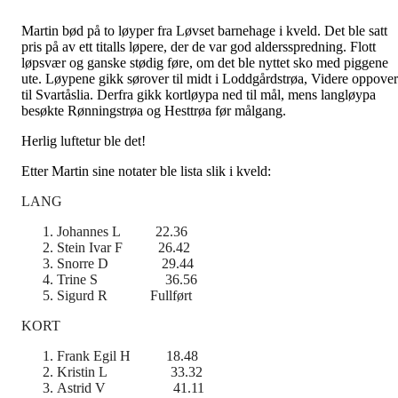
Martin bød på to løyper fra Løvset barnehage i kveld. Det ble satt
pris på av ett titalls løpere, der de var god aldersspredning. Flott
løpsvær og ganske stødig føre, om det ble nyttet sko med piggene
ute. Løypene gikk sørover til midt i Loddgårdstrøa, Videre oppover
til Svartåslia. Derfra gikk kortløypa ned til mål, mens langløypa
besøkte Rønningstrøa og Hesttrøa før målgang.
Herlig luftetur ble det!
Etter Martin sine notater ble lista slik i kveld:
LANG
Johannes L 22.36
Stein Ivar F 26.42
Snorre D 29.44
Trine S 36.56
Sigurd R Fullført
KORT
Frank Egil H 18.48
Kristin L 33.32
Astrid V 41.11