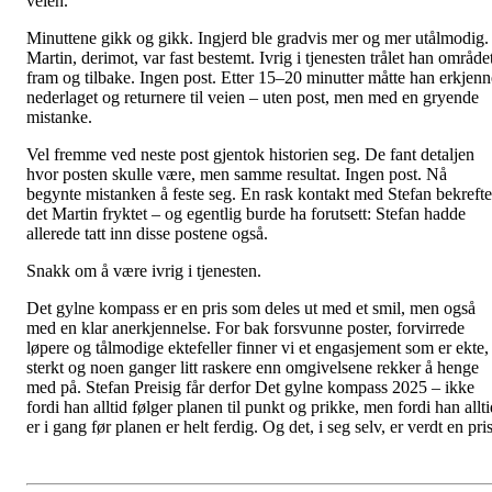
veien.
Minuttene gikk og gikk. Ingjerd ble gradvis mer og mer utålmodig.
Martin, derimot, var fast bestemt. Ivrig i tjenesten trålet han område
fram og tilbake. Ingen post. Etter 15–20 minutter måtte han erkjenn
nederlaget og returnere til veien – uten post, men med en gryende
mistanke.
Vel fremme ved neste post gjentok historien seg. De fant detaljen
hvor posten skulle være, men samme resultat. Ingen post. Nå
begynte mistanken å feste seg. En rask kontakt med Stefan bekrefte
det Martin fryktet – og egentlig burde ha forutsett: Stefan hadde
allerede tatt inn disse postene også.
Snakk om å være ivrig i tjenesten.
Det gylne kompass er en pris som deles ut med et smil, men også
med en klar anerkjennelse. For bak forsvunne poster, forvirrede
løpere og tålmodige ektefeller finner vi et engasjement som er ekte,
sterkt og noen ganger litt raskere enn omgivelsene rekker å henge
med på. Stefan Preisig får derfor Det gylne kompass 2025 – ikke
fordi han alltid følger planen til punkt og prikke, men fordi han allt
er i gang før planen er helt ferdig. Og det, i seg selv, er verdt en pris