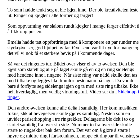
To som hadde tenkt seg ut ble igjen inne. Der ble kreativiteten teste
ut: Ringer og kjegler i alle former og farger!
Som oppvarming var slalom rundt kjegler i mange farger effektivt ti
å fikk opp pusten.
Emelia hadde tatt oppfordringa med å komponere ett par runder m
styrkeøvelser, god hjulpet av far. Øvelsene var litt nye for mange o
det vil vi nok få et sterkere bevis på i kommende dager.
Så var det ringenes tur. Bildet over viser ei av to øvelser. Den ble
kjørt som stafett og alle på laget skulle gå en og en ring sidelengs
med hendene inne i ringene. Når siste rting var nådd skulle den tas
med tilbake og legges like framfor nestemann på laget. Da var det
bare å forflytte seg sidelengs igjen og ta med siste ring tilbake. Ikke
helt hverdaglig, men veldig virkningsfult. Video ser du i
Sidehopp i
ringer
.
Den andtre øvelsen kunne alle delta i samtidig. Her kom musikken 
fokus, slik at bevegelsen skulle gjøres samtidig. Nesten som en
utvidet pariserhopping i tre ringrekker. Deltagerne ble delt i to og
startet samtidig fra hver sin side. Nummer to fra hver side skulle
starte to ringrekker bak den forran. Det var om å gjøre å starte i
høyre og midtre ring i fartsretningen, hoppe ett ringpar til venstre, s