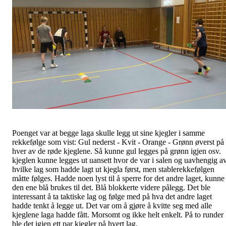
Poenget var at begge laga skulle legg ut sine kjegler i samme
rekkefølge som vist: Gul nederst - Kvit - Orange - Grønn øverst på
hver av de røde kjeglene. Så kunne gul legges på grønn igjen osv.
kjeglen kunne legges ut uansett hvor de var i salen og uavhengig a
hvilke lag som hadde lagt ut kjegla først, men stablerekkefølgen
måtte følges. Hadde noen lyst til å sperre for det andre laget, kunne
den ene blå brukes til det. Blå blokkerte videre pålegg. Det ble
interessant å ta taktiske lag og følge med på hva det andre laget
hadde tenkt å legge ut. Det var om å gjøre å kvitte seg med alle
kjeglene laga hadde fått. Morsomt og ikke helt enkelt. På to runder
ble det igjen ett par kjegler på hvert lag.