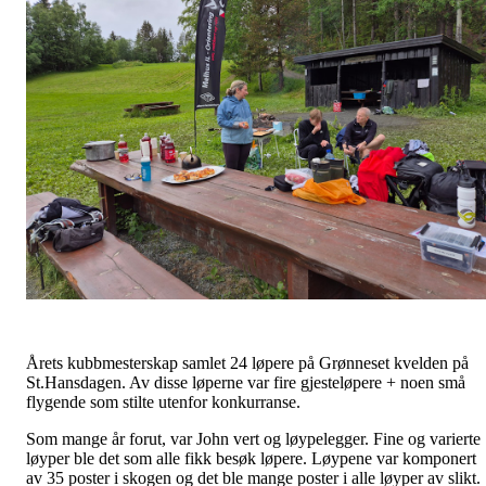
Årets kubbmesterskap samlet 24 løpere på Grønneset kvelden på
St.Hansdagen. Av disse løperne var fire gjesteløpere + noen små
flygende som stilte utenfor konkurranse.
Som mange år forut, var John vert og løypelegger. Fine og varierte
løyper ble det som alle fikk besøk løpere. Løypene var komponert
av 35 poster i skogen og det ble mange poster i alle løyper av slikt.