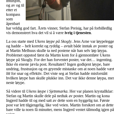
intuisjon,
og av og til
etter et
kompass
som
åpenbart
har veldig god fart. Årets vinner, Stefan Preisig, har på forbilledlig
vis demonstrert hva det vil si å være
ivrig i tjenesten
.
La oss starte med
Ukens løype på Skogly
. Jens Arne var løypelegge
og hadde – helt korrekt og ryddig – avtalt både inntak av poster og
at Martin Melhuus skulle ta ned postene når han selv løp løypa.
Problemet oppstod først da Martin kom for å gjennomføre Ukens
løype på Skogly. For der han forventet poster, var det… ingenting.
Ikke én eneste jævla post. Resultatet? Ingen godkjent løype, bare
undring, frustrasjon og en gryende mistanke om at noen hadde vær
litt
for snar og effektiv. Det viste seg at Stefan hadde misforstått
hvilken løype han skulle plukke inn. Det var ikke denne løypa, me
neste løype.
Så videre til
Ukens løype i Sjetnmarka
. Her var planen krystallklar:
Stefan og Martin skulle dele på nedtak av poster. Martin og kona
Ingjerd hadde til og med satt av dette som en hyggelig tur. Første
post var lett tilgjengelig, like ved veien. Martin forsikret om at dette
bare ville ta noen få minutter, mens Ingjerd ventet tålmodig igjen på