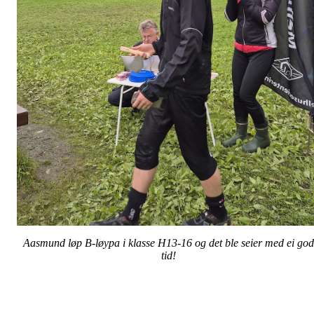
Aasmund løp B-løypa i klasse H13-16 og det ble seier med ei god
tid!