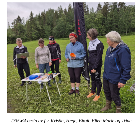
D35-64 besto av f.v. Kristin, Hege, Birgit. Ellen Marie og Trine.