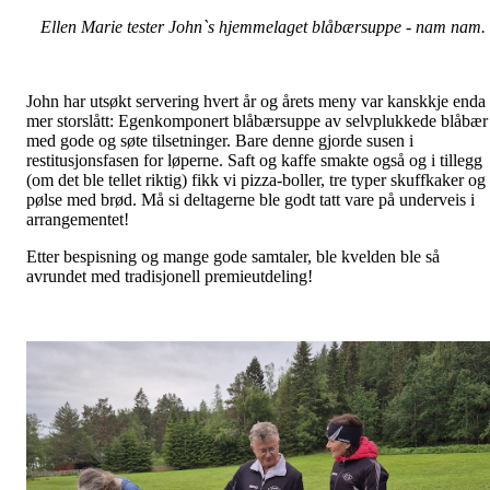
Ellen Marie tester John`s hjemmelaget blåbærsuppe - nam nam.
John har utsøkt servering hvert år og årets meny var kanskkje enda
mer storslått: Egenkomponert blåbærsuppe av selvplukkede blåbær
med gode og søte tilsetninger. Bare denne gjorde susen i
restitusjonsfasen for løperne. Saft og kaffe smakte også og i tillegg
(om det ble tellet riktig) fikk vi pizza-boller, tre typer skuffkaker og
pølse med brød. Må si deltagerne ble godt tatt vare på underveis i
arrangementet!
Etter bespisning og mange gode samtaler, ble kvelden ble så
avrundet med tradisjonell premieutdeling!