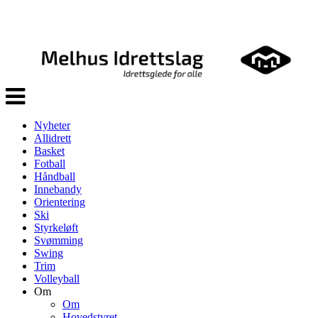
Veksle
navigasjon
Nyheter
Allidrett
Basket
Fotball
Håndball
Innebandy
Orientering
Ski
Styrkeløft
Svømming
Swing
Trim
Volleyball
Om
Om
Hovedstyret