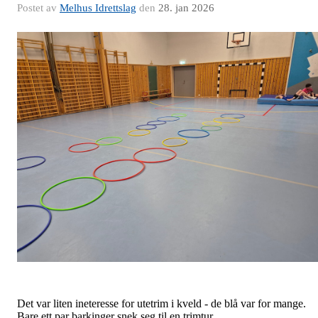
Postet av
Melhus Idrettslag
den
28. jan 2026
Det var liten ineteresse for utetrim i kveld - de blå var for mange.
Bare ett par barkinger snek seg til en trimtur.