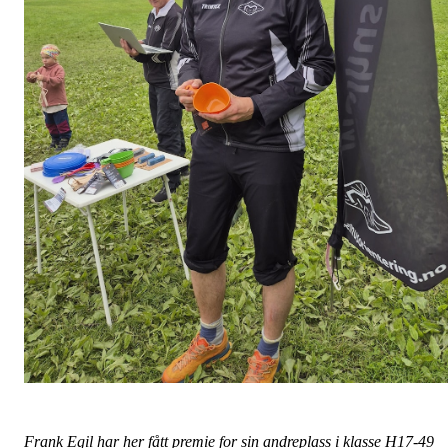
Frank Egil har her fått premie for sin andreplass i klasse H17-49