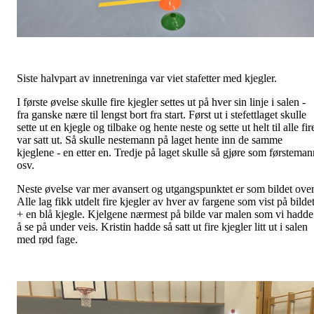
Siste halvpart av innetreninga var viet stafetter med kjegler.
I første øvelse skulle fire kjegler settes ut på hver sin linje i salen -
fra ganske nære til lengst bort fra start. Først ut i stefettlaget skulle
sette ut en kjegle og tilbake og hente neste og sette ut helt til alle fir
var satt ut. Så skulle nestemann på laget hente inn de samme
kjeglene - en etter en. Tredje på laget skulle så gjøre som førsteman
osv.
Neste øvelse var mer avansert og utgangspunktet er som bildet over
Alle lag fikk utdelt fire kjegler av hver av fargene som vist på bilde
+ en blå kjegle. Kjelgene nærmest på bilde var malen som vi hadde
å se på under veis. Kristin hadde så satt ut fire kjegler litt ut i salen
med rød fage.