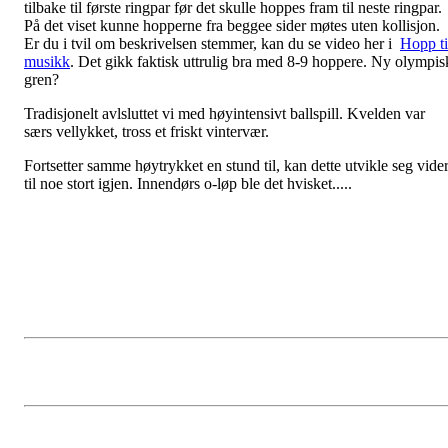
tilbake til første ringpar før det skulle hoppes fram til neste ringpar.
På det viset kunne hopperne fra beggee sider møtes uten kollisjon.
Er du i tvil om beskrivelsen stemmer, kan du se video her i
Hopp ti
musikk
. Det gikk faktisk uttrulig bra med 8-9 hoppere. Ny olympis
gren?
Tradisjonelt avlsluttet vi med høyintensivt ballspill. Kvelden var
særs vellykket, tross et friskt vintervær.
Fortsetter samme høytrykket en stund til, kan dette utvikle seg vide
til noe stort igjen. Innendørs o-løp ble det hvisket.....