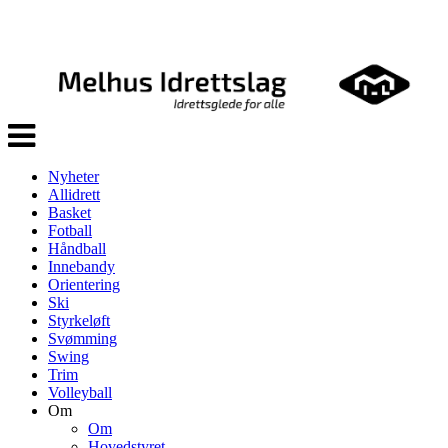
Veksle
navigasjon
Nyheter
Allidrett
Basket
Fotball
Håndball
Innebandy
Orientering
Ski
Styrkeløft
Svømming
Swing
Trim
Volleyball
Om
Om
Hovedstyret