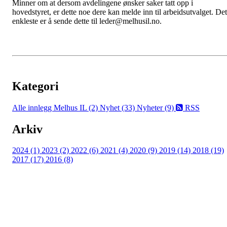
Minner om at dersom avdelingene ønsker saker tatt opp i
hovedstyret, er dette noe dere kan melde inn til arbeidsutvalget. Det
enkleste er å sende dette til leder@melhusil.no.
Kategori
Alle innlegg
Melhus IL (2)
Nyhet (33)
Nyheter (9)
RSS
Arkiv
2024 (1)
2023 (2)
2022 (6)
2021 (4)
2020 (9)
2019 (14)
2018 (19)
2017 (17)
2016 (8)