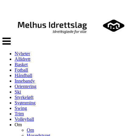
Veksle
navigasjon
Nyheter
Allidrett
Basket
Fotball
Håndball
Innebandy
Orientering
Ski
Styrkeløft
Svømming
Swing
Trim
Volleyball
Om
Om
Hovedstyret