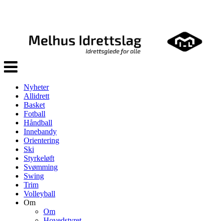
Veksle
navigasjon
Nyheter
Allidrett
Basket
Fotball
Håndball
Innebandy
Orientering
Ski
Styrkeløft
Svømming
Swing
Trim
Volleyball
Om
Om
Hovedstyret