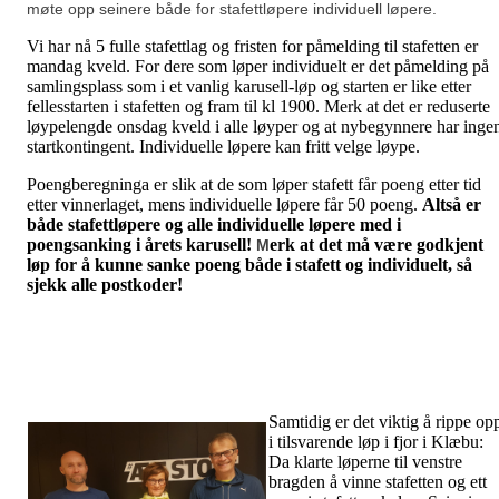
møte opp seinere både for stafettløpere individuell løpere.
Vi har nå 5 fulle stafettlag og fristen for påmelding til stafetten er
mandag kveld. For dere som løper individuelt er det påmelding på
samlingsplass som i et vanlig karusell-løp og starten er like etter
fellesstarten i stafetten og fram til kl 1900. Merk at det er reduserte
løypelengde onsdag kveld i alle løyper og at nybegynnere har inge
startkontingent. Individuelle løpere kan fritt velge løype.
Poengberegninga er slik at de som løper stafett får poeng etter tid
etter vinnerlaget, mens individuelle løpere får 50 poeng.
Altså er
både stafettløpere og alle individuelle løpere med i
poengsanking i årets karusell!
erk at det må være godkjent
M
løp for å kunne sanke poeng både i stafett og individuelt, så
sjekk alle postkoder!
Samtidig er det viktig å rippe op
i tilsvarende løp i fjor i Klæbu:
Da klarte løperne til venstre
bragden å vinne stafetten og ett