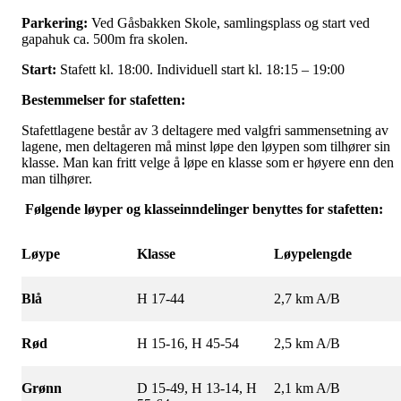
Parkering:
Ved Gåsbakken Skole, samlingsplass og start ved
gapahuk ca. 500m fra skolen.
Start:
Stafett kl. 18:00. Individuell start kl. 18:15 – 19:00
Bestemmelser for stafetten:
Stafettlagene består av 3 deltagere med valgfri sammensetning av
lagene, men deltageren må minst løpe den løypen som tilhører sin
klasse. Man kan fritt velge å løpe en klasse som er høyere enn den
man tilhører.
Følgende løyper og klasseinndelinger benyttes for stafetten:
Løype
Klasse
Løypelengde
Blå
H 17-44
2,7 km A/B
Rød
H 15-16, H 45-54
2,5 km A/B
Grønn
D 15-49, H 13-14, H
2,1 km A/B