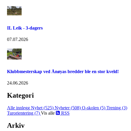
IL Leik - 3-dagers
07.07.2026
Klubbmesterskap ved Ånøyas bredder ble en stor kveld!
24.06.2026
Kategori
Alle innlegg
Nyhet (525)
Nyheter (508)
O-skolen (5)
Trening (3)
Turorientering (7)
Vis alle
RSS
Arkiv