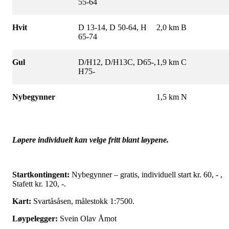
55-64
Hvit
D 13-14, D 50-64, H
2,0 km B
65-74
Gul
D/H12, D/H13C, D65-,
1,9 km C
H75-
Nybegynner
1,5 km N
Løpere individuelt kan velge fritt blant løypene.
Startkontingent:
Nybegynner – gratis, individuell start kr. 60, - ,
Stafett kr. 120, -.
Kart:
Svartåsåsen, målestokk 1:7500.
Løypelegger:
Svein Olav Åmot