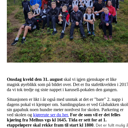
Onsdag kveld den 31. august
skal vi igjen gjenskape et like
magisk øyeblikk som på bildet over. Det er fra stafettkvelden i 201
da vi tok tredje og siste nappet i karusell-pokalen den gangen.
Situasjonen er likt i år også med unntak at det er "bare" 2. napp i
dagens pokal vi kjemper om. Samlingsplass er ved Gåsbakken skol
sin gapahuk noen hundre meter nordvest for skolen. Parkering er
ved skolen og
kjørerute ser du her.
For de som vil er det felles
kjøring fra Melhus vgs kl 1645.
Tida er sett for at 1.
etappeløpere skal rekke fram til start kl 1800
.
Det er fullt mulig 