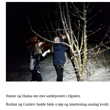
Hanne og Hanna inn mot samleposten i elgstien.
Reidun og Gunleiv hadde både o-løp og innetrening onsdag kveld.