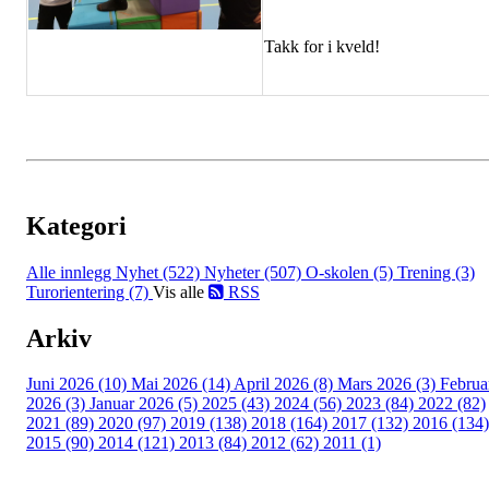
Takk for i kveld!
Kategori
Alle innlegg
Nyhet (522)
Nyheter (507)
O-skolen (5)
Trening (3)
Turorientering (7)
Vis alle
RSS
Arkiv
Juni 2026 (10)
Mai 2026 (14)
April 2026 (8)
Mars 2026 (3)
Februa
2026 (3)
Januar 2026 (5)
2025 (43)
2024 (56)
2023 (84)
2022 (82)
2021 (89)
2020 (97)
2019 (138)
2018 (164)
2017 (132)
2016 (134)
2015 (90)
2014 (121)
2013 (84)
2012 (62)
2011 (1)