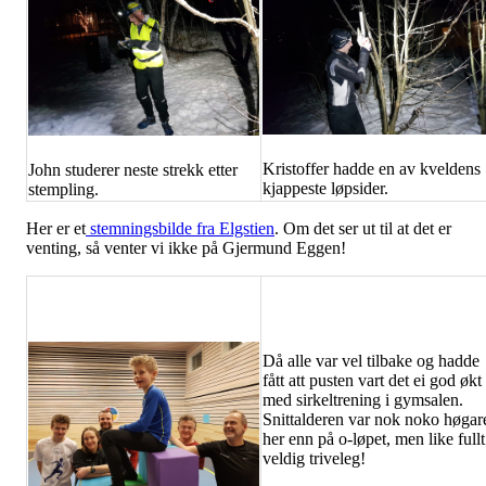
Kristoffer hadde en av kveldens
John studerer neste strekk etter
kjappeste løpsider.
stempling.
Her er et
stemningsbilde fra Elgstien
. Om det ser ut til at det er
venting, så venter vi ikke på Gjermund Eggen!
Då alle var vel tilbake og hadde
fått att pusten vart det ei god økt
med sirkeltrening i gymsalen.
Snittalderen var nok noko høgar
her enn på o-løpet, men like fullt
veldig triveleg!