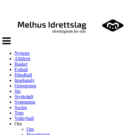
Veksle
navigasjon
Nyheter
Allidrett
Basket
Fotball
Håndball
Innebandy
Orientering
Ski
Styrkeløft
Svømming
Swing
Trim
Volleyball
Om
Om
Hovedstyret