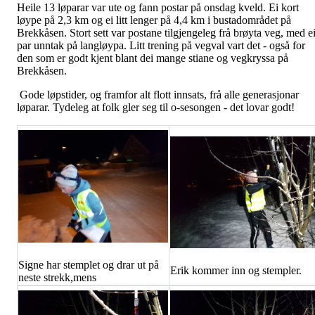
Heile 13 løparar var ute og fann postar på onsdag kveld. Ei kort
løype på 2,3 km og ei litt lenger på 4,4 km i bustadområdet på
Brekkåsen. Stort sett var postane tilgjengeleg frå brøyta veg, med ei
par unntak på langløypa. Litt trening på vegval vart det - også for
den som er godt kjent blant dei mange stiane og vegkryssa på
Brekkåsen.
Gode løpstider, og framfor alt flott innsats, frå alle generasjonar
løparar. Tydeleg at folk gler seg til o-sesongen - det lovar godt!
Signe har stemplet og drar ut på
Erik kommer inn og stempler.
neste strekk,mens