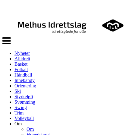
Veksle
navigasjon
Nyheter
Allidrett
Basket
Fotball
Håndball
Innebandy
Orientering
Ski
Styrkeløft
Svømming
Swing
Trim
Volleyball
Om
Om
Hovedstyret