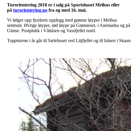
Turorientering 2018 er i salg på Sportshuset Melhus eller
på
turorientering.no
fra og med 16. mai.
Vi følger opp fjorårets opplegg med grønne løyper i Melhus
sentrum. Øvrige løyper, rød løype på Grønneset, i Anemarka og på
Gimse. Postplukk i Våttåsen og Vassfjellet nord.
Toppturene i år går til Sælehuset ved Litjfjellet og til Isåsen i Skaun