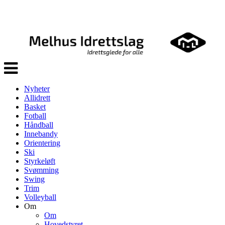
Veksle
navigasjon
Nyheter
Allidrett
Basket
Fotball
Håndball
Innebandy
Orientering
Ski
Styrkeløft
Svømming
Swing
Trim
Volleyball
Om
Om
Hovedstyret