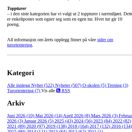
Toppturer
– i den siste kategorien har vi valgt ut 2 toppturer i nærmiljøet. Dett
er enkeltposter som egner seg som en egen tur. Hver tur gir 10
poeng.
All informasjon om årets opplegg finner på våre
sider om
turorientering
.
Kategori
Alle innlegg
Nyhet (522)
Nyheter (507)
O-skolen (5)
Trening (3)
Turorientering (7)
Vis alle
RSS
Arkiv
Juni 2026 (10)
Mai 2026 (14)
April 2026 (8)
Mars 2026 (3)
Februa
2026 (3)
Januar 2026 (5)
2025 (43)
2024 (56)
2023 (84)
2022 (82)
2021 (89)
2020 (97)
2019 (138)
2018 (164)
2017 (132)
2016 (134)
2015 (90)
2014 (121)
2013 (84)
2012 (62)
2011 (1)