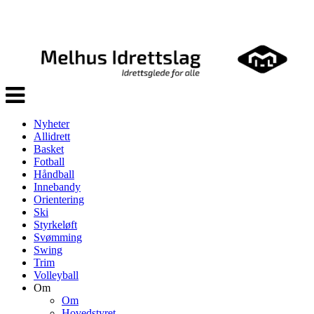
Veksle
navigasjon
Nyheter
Allidrett
Basket
Fotball
Håndball
Innebandy
Orientering
Ski
Styrkeløft
Svømming
Swing
Trim
Volleyball
Om
Om
Hovedstyret