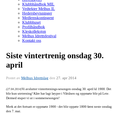
Klubbhåndbok MIL
Vedtekter Melhus IL
Hedersbevisninger
Medlemskontingent
Klubbhuset
Profilhåndbok
Kleskolleksjon
Melhus Idrettsfestival
Kontakt oss
Siste vintertrenig onsdag 30.
april
Postet av
Melhus Idrettslag
den
27. apr 2014
Vi avslutter vintertrenings-sesongen onsdag 30. april kl 1900. Det
(27.04.2014)
blir kun utetrening! Kåre har lagt løyper i Våttåsen og oppmøte blir på Lete.
Dermed stuper vi ut i sommersesongen!
Merk at det fortsatt er oppmøte 1900 - det blir oppøte 1800 først neste onsdag
den 7. mai.