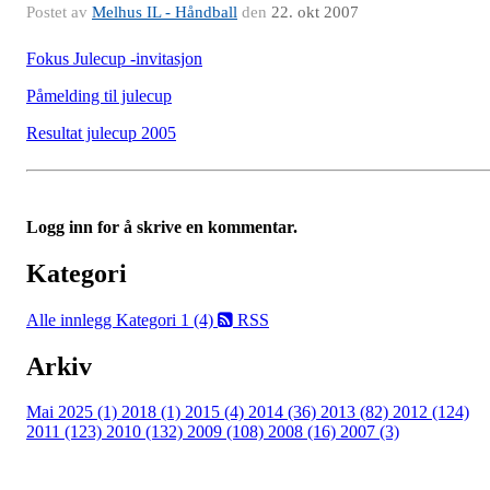
Postet av
Melhus IL - Håndball
den
22. okt 2007
Fokus Julecup -invitasjon
Påmelding til julecup
Resultat julecup 2005
Logg inn for å skrive en kommentar.
Kategori
Alle innlegg
Kategori 1 (4)
RSS
Arkiv
Mai 2025 (1)
2018 (1)
2015 (4)
2014 (36)
2013 (82)
2012 (124)
2011 (123)
2010 (132)
2009 (108)
2008 (16)
2007 (3)