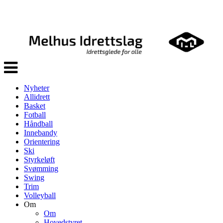
Veksle
navigasjon
Nyheter
Allidrett
Basket
Fotball
Håndball
Innebandy
Orientering
Ski
Styrkeløft
Svømming
Swing
Trim
Volleyball
Om
Om
Hovedstyret