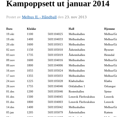
Kampoppsett ut januar 2014
Postet av
Melhus IL - Håndball
den
23. nov 2013
Dato
Klokke
Hall
Hjemme
19.okt
1100
50J1104025
Melhushallen
Melhus/Gi
19.okt
1400
50J1104033
Melhushallen
Melhus/Gi
20.okt
1600
50J1105015
Melhushallen
Melhus/G
02.nov
1150
50J1105010
Åsheimhallen
Byneset
03.nov
1735
50J1105019
Åsheimhallen
Heimdal
09.nov
1600
50J1104016
Melhushallen
Melhus/Gi
09.nov
1800
50J1104006
Melhushallen
Melhus/Gi
16.nov
1055
50J1105024
Melhushallen
Melhus/G
17.nov
1355
50J1105033
Melhushallen
Melhus/G
24.nov
1225
50J1105028
Klæbuhallen
Klæbu
26.nov
1755
50J1104046
Orklahallen 1
Orkanger
01.des
1200
50J1105046
Rostenhallen
Sjetne
01.des
1500
50J1104045
Lensvik Flerbrukshus
Lensvik
01.des
1800
50J1104003
Lensvik Flerbrukshus
Lensvik
14.des
1400
50J1105042
Melhushallen
Melhus/G
05.jan
1205
50J1105079
Åsheimhallen
Kattem