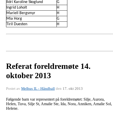
Ildri Karoline Skoglund
G
Ingrid Loholt
H
Mariell Bergsmyr
H
Mia Horg
G
Tiril Duesten
H
Referat foreldremøte 14.
oktober 2013
Postet av
Melhus IL - Håndball
den
17. okt 2013
Følgende barn var representert på foreldremøtet: Silje, Aurora,
Helen, Tuva, Silje St, Amalie Ste, Ida, Nora, Anniken, Amalie Sol,
Helene.