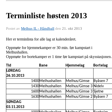
Terminliste høsten 2013
Postet av
Melhus IL - Håndball
den
21. okt 2013
Her er terminlista for alle lag ut kalenderåret.
Oppmøte for hjemmekamper er 30 min. før kampstart i
Melhushallen.
Oppmøte for bortekamper er 1 time før kampstart på skysstasjonen.
Tid
Bane
Hjemmelag
Bortelag
LØRDAG
26.10.2013
1400
Melhushallen
Melhus/Gimse
Byåsen 7
1430
Melhushallen
Melhus/Gimse 3
Nidelv
1600
Melhushallen
Melhus/Gimse 3
Sjetne
1630
Melhushallen
Melhus/Gimse 2
Byåsen 7
SØNDAG
03.11.2013