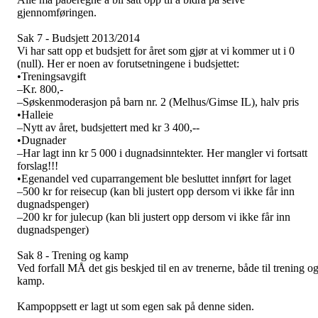
gjennomføringen.
Sak 7 - Budsjett 2013/2014
Vi har satt opp et budsjett for året som gjør at vi kommer ut i 0
(null). Her er noen av forutsetningene i budsjettet:
•Treningsavgift
–Kr. 800,-
–Søskenmoderasjon på barn nr. 2 (Melhus/Gimse IL), halv pris
•Halleie
–Nytt av året, budsjettert med kr 3 400,--
•Dugnader
–Har lagt inn kr 5 000 i dugnadsinntekter. Her mangler vi fortsatt
forslag!!!
•Egenandel ved cuparrangement ble besluttet innført for laget
–500 kr for reisecup (kan bli justert opp dersom vi ikke får inn
dugnadspenger)
–200 kr for julecup (kan bli justert opp dersom vi ikke får inn
dugnadspenger)
Sak 8 - Trening og kamp
Ved forfall MÅ det gis beskjed til en av trenerne, både til trening o
kamp.
Kampoppsett er lagt ut som egen sak på denne siden.