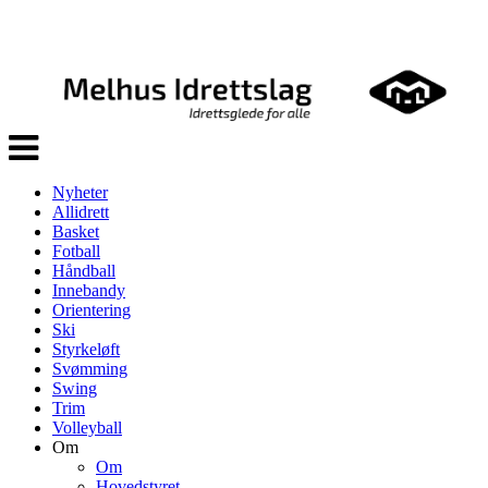
Veksle
navigasjon
Nyheter
Allidrett
Basket
Fotball
Håndball
Innebandy
Orientering
Ski
Styrkeløft
Svømming
Swing
Trim
Volleyball
Om
Om
Hovedstyret