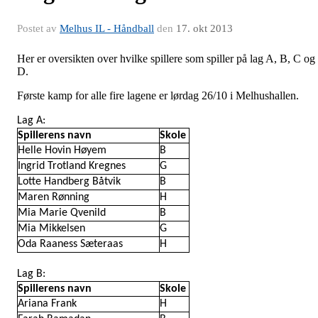
Postet av
Melhus IL - Håndball
den
17. okt 2013
Her er oversikten over hvilke spillere som spiller på lag A, B, C og
D.
Første kamp for alle fire lagene er lørdag 26/10 i Melhushallen.
Lag A:
Spillerens navn
Skole
Helle Hovin Høyem
B
Ingrid Trotland Kregnes
G
Lotte Handberg Båtvik
B
Maren Rønning
H
Mia Marie Qvenild
B
Mia Mikkelsen
G
Oda Raaness Sæteraas
H
Lag B:
Spillerens navn
Skole
Ariana Frank
H