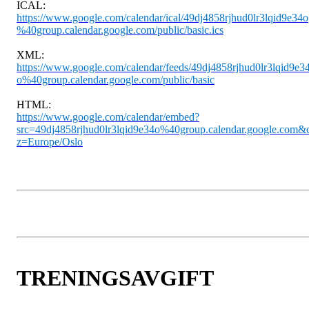
ICAL:
https://www.google.com/calendar/ical/49dj4858rjhud0lr3lqid9e34o
%40group.calendar.google.com/public/basic.ics
XML:
https://www.google.com/calendar/feeds/49dj4858rjhud0lr3lqid9e3
o%40group.calendar.google.com/public/basic
HTML:
https://www.google.com/calendar/embed?
src=49dj4858rjhud0lr3lqid9e34o%40group.calendar.google.com&c
z=Europe/Oslo
TRENINGSAVGIFT