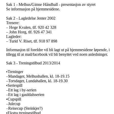
Sak 1 - Melhus/Gimse Håndball - presentasjon av styret
Se informasjon på hjemmesidene.
Sak 2 - Lagledelse Jenter 2002
Trenere:
– Hege Kvalen, tlf. 920 42 328
– John Horg, tlf. 926 47 341
Lagleder:
– Turid V. Riset, tlf. 918 97 898
Informasjon til foreldre vil bli lagt ut på hjemmesidene løpende, i
tillegg til at mail/facebook vil bli benyttet ved noen anledninger.
Sak 3 - Treningstilbud 2013/2014
•Treninger
–Mandager, Melhushallen, kl. 18-19.15
–Torsdager, Lundahallen, kl. 18-19.30
•Seriespill
–Ett lag i by-serien
–Ett lag i gauldalsserien
•Cupspill
–Julecup
–Reisecup (Steinkjer?)
•Ekstra treningstilbud