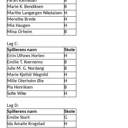
Farah Ramadan
B
Marie K. Bendiksen
B
Marthe Langørgen Nikolaisen
H
Merethe Brede
H
Mia Haugen
H
Mina Orheim
B
Lag C:
Spillerens navn
Skole
Eirin Ulfsnes Horten
H
Emilie T. Kvernemo
B
Julie M. G. Nordang
B
Marie Kjellsli Wagnild
H
Mille Oterholm Øie
H
Pia Henriksen
B
Sofie Wike
H
Lag D:
Spillerens navn
Skole
Emilie Storli
G
Ida Amalie Krogstad
H