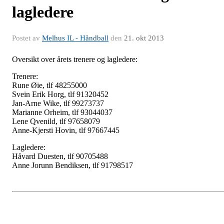
lagledere
Postet av
Melhus IL - Håndball
den
21. okt 2013
Oversikt over årets trenere og lagledere:
Trenere:
Rune Øie, tlf 48255000
Svein Erik Horg, tlf 91320452
Jan-Arne Wike, tlf 99273737
Marianne Orheim, tlf 93044037
Lene Qvenild, tlf 97658079
Anne-Kjersti Hovin, tlf 97667445
Lagledere:
Håvard Duesten, tlf 90705488
Anne Jorunn Bendiksen, tlf 91798517