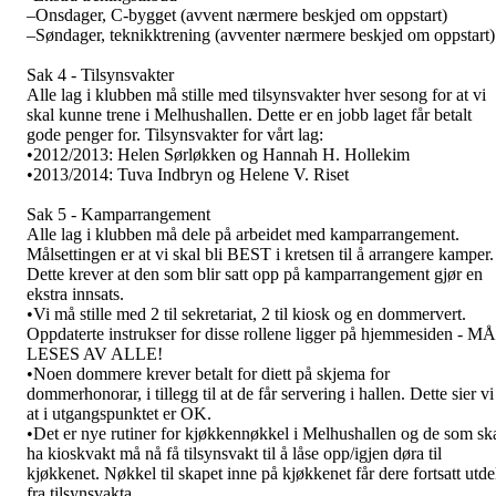
–Onsdager, C-bygget (avvent nærmere beskjed om oppstart)
–Søndager, teknikktrening (avventer nærmere beskjed om oppstart)
Sak 4 - Tilsynsvakter
Alle lag i klubben må stille med tilsynsvakter hver sesong for at vi
skal kunne trene i Melhushallen. Dette er en jobb laget får betalt
gode penger for. Tilsynsvakter for vårt lag:
•2012/2013: Helen Sørløkken og Hannah H. Hollekim
•2013/2014: Tuva Indbryn og Helene V. Riset
Sak 5 - Kamparrangement
Alle lag i klubben må dele på arbeidet med kamparrangement.
Målsettingen er at vi skal bli BEST i kretsen til å arrangere kamper.
Dette krever at den som blir satt opp på kamparrangement gjør en
ekstra innsats.
•Vi må stille med 2 til sekretariat, 2 til kiosk og en dommervert.
Oppdaterte instrukser for disse rollene ligger på hjemmesiden - MÅ
LESES AV ALLE!
•Noen dommere krever betalt for diett på skjema for
dommerhonorar, i tillegg til at de får servering i hallen. Dette sier vi
at i utgangspunktet er OK.
•Det er nye rutiner for kjøkkennøkkel i Melhushallen og de som sk
ha kioskvakt må nå få tilsynsvakt til å låse opp/igjen døra til
kjøkkenet. Nøkkel til skapet inne på kjøkkenet får dere fortsatt utde
fra tilsynsvakta.