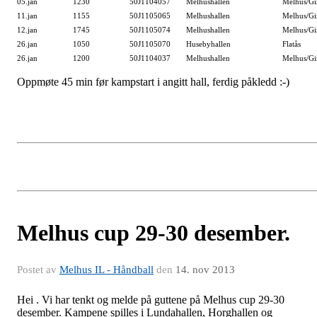
05.jan
1230
50J1104057
Melhushallen
Melhus/Gi
11.jan
1155
50J1105065
Melhushallen
Melhus/G
12.jan
1745
50J1105074
Melhushallen
Melhus/G
26.jan
1050
50J1105070
Husebyhallen
Flatås
26.jan
1200
50J1104037
Melhushallen
Melhus/Gi
Oppmøte 45 min før kampstart i angitt hall, ferdig påkledd :-)
Melhus cup 29-30 desember.
Postet av
Melhus IL - Håndball
den
14. nov 2013
Hei . Vi har tenkt og melde på guttene på Melhus cup 29-30
desember. Kampene spilles i Lundahallen, Horghallen og