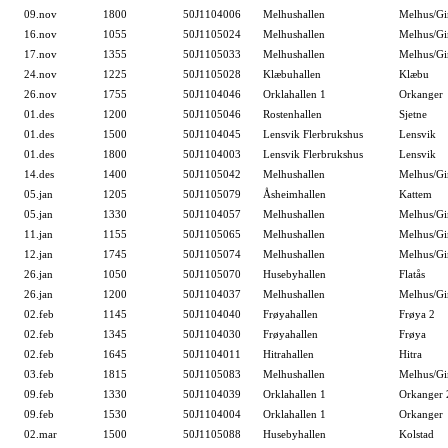
09.nov
1800
50J1104006
Melhushallen
Melhus/Gi
16.nov
1055
50J1105024
Melhushallen
Melhus/G
17.nov
1355
50J1105033
Melhushallen
Melhus/G
24.nov
1225
50J1105028
Klæbuhallen
Klæbu
26.nov
1755
50J1104046
Orklahallen 1
Orkanger
01.des
1200
50J1105046
Rostenhallen
Sjetne
01.des
1500
50J1104045
Lensvik Flerbrukshus
Lensvik
01.des
1800
50J1104003
Lensvik Flerbrukshus
Lensvik
14.des
1400
50J1105042
Melhushallen
Melhus/G
05.jan
1205
50J1105079
Åsheimhallen
Kattem
05.jan
1330
50J1104057
Melhushallen
Melhus/Gi
11.jan
1155
50J1105065
Melhushallen
Melhus/G
12.jan
1745
50J1105074
Melhushallen
Melhus/G
26.jan
1050
50J1105070
Husebyhallen
Flatås
26.jan
1200
50J1104037
Melhushallen
Melhus/Gi
02.feb
1145
50J1104040
Frøyahallen
Frøya 2
02.feb
1345
50J1104030
Frøyahallen
Frøya
02.feb
1645
50J1104011
Hitrahallen
Hitra
03.feb
1815
50J1105083
Melhushallen
Melhus/G
09.feb
1330
50J1104039
Orklahallen 1
Orkanger 
09.feb
1530
50J1104004
Orklahallen 1
Orkanger
02.mar
1500
50J1105088
Husebyhallen
Kolstad