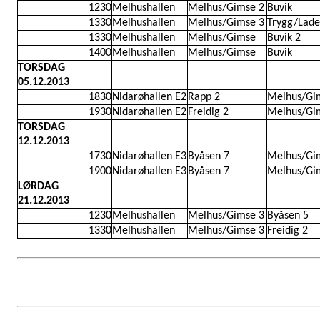
1230
Melhushallen
Melhus/Gimse 2
Buvik
1330
Melhushallen
Melhus/Gimse 3
Trygg/Lade
1330
Melhushallen
Melhus/Gimse
Buvik 2
1400
Melhushallen
Melhus/Gimse
Buvik
TORSDAG
05.12.2013
1830
Nidarøhallen E2
Rapp 2
Melhus/Gi
1930
Nidarøhallen E2
Freidig 2
Melhus/Gi
TORSDAG
12.12.2013
1730
Nidarøhallen E3
Byåsen 7
Melhus/Gi
1900
Nidarøhallen E3
Byåsen 7
Melhus/Gi
LØRDAG
21.12.2013
1230
Melhushallen
Melhus/Gimse 3
Byåsen 5
1330
Melhushallen
Melhus/Gimse 3
Freidig 2