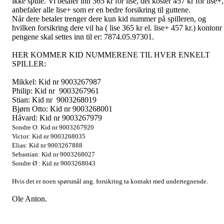
ikke spille. Vi betaler inn 365 kr for lise, det koster 457 kr for lise+,
anbefaler alle lise+ som er en bedre forsikring til guttene.
Når dere betaler trenger dere kun kid nummer på spilleren, og
hvilken forsikring dere vil ha ( lise 365 kr el. lise+ 457 kr.) kontonr
pengene skal settes inn til er: 7874.05.97301.
HER KOMMER KID NUMMERENE TIL HVER ENKELT
SPILLER:
Mikkel: Kid nr 9003267987
Philip: Kid nr 9003267961
Stian: Kid nr 9003268019
Bjørn Otto: Kid nr 9003268001
Håvard: Kid nr 9003267979
Sondre O: Kid nr 9003267920
Victor: Kid nr 9003268035
Elias: Kid nr 9003267888
Sebastian: Kid nr 9003268027
Sondre Ø : Kid nr 9003268043
Hvis det er noen spørsmål ang. forsikring ta kontakt med undertegnende.
Ole Anton.