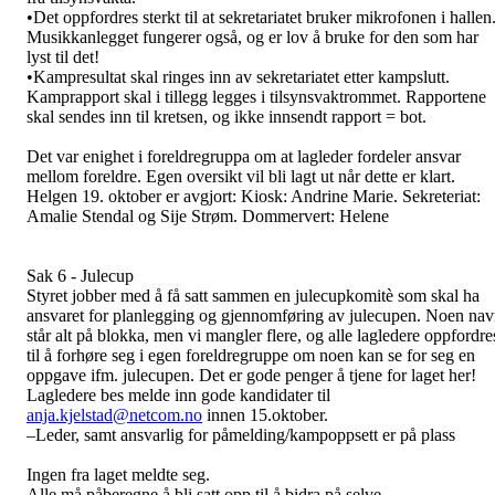
•Det oppfordres sterkt til at sekretariatet bruker mikrofonen i hallen
Musikkanlegget fungerer også, og er lov å bruke for den som har
lyst til det!
•Kampresultat skal ringes inn av sekretariatet etter kampslutt.
Kamprapport skal i tillegg legges i tilsynsvaktrommet. Rapportene
skal sendes inn til kretsen, og ikke innsendt rapport = bot.
Det var enighet i foreldregruppa om at lagleder fordeler ansvar
mellom foreldre. Egen oversikt vil bli lagt ut når dette er klart.
Helgen 19. oktober er avgjort: Kiosk: Andrine Marie. Sekreteriat:
Amalie Stendal og Sije Strøm. Dommervert: Helene
Sak 6 - Julecup
Styret jobber med å få satt sammen en julecupkomitè som skal ha
ansvaret for planlegging og gjennomføring av julecupen. Noen na
står alt på blokka, men vi mangler flere, og alle lagledere oppfordre
til å forhøre seg i egen foreldregruppe om noen kan se for seg en
oppgave ifm. julecupen. Det er gode penger å tjene for laget her!
Lagledere bes melde inn gode kandidater til
anja.kjelstad@netcom.no
innen 15.oktober.
–Leder, samt ansvarlig for påmelding/kampoppsett er på plass
Ingen fra laget meldte seg.
Alle må påberegne å bli satt opp til å bidra på selve