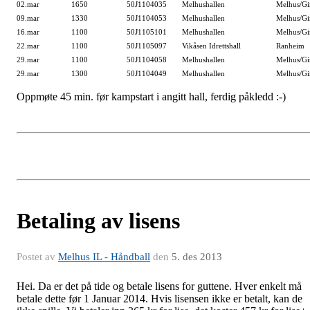
02.mar
1650
50J1104035
Melhushallen
Melhus/Gi
09.mar
1330
50J1104053
Melhushallen
Melhus/Gi
16.mar
1100
50J1105101
Melhushallen
Melhus/G
22.mar
1100
50J1105097
Vikåsen Idrettshall
Ranheim
29.mar
1100
50J1104058
Melhushallen
Melhus/Gi
29.mar
1300
50J1104049
Melhushallen
Melhus/Gi
Oppmøte 45 min. før kampstart i angitt hall, ferdig påkledd :-)
Betaling av lisens
Postet av
Melhus IL - Håndball
den
5. des 2013
Hei. Da er det på tide og betale lisens for guttene. Hver enkelt må
betale dette før 1 Januar 2014. Hvis lisensen ikke er betalt, kan de