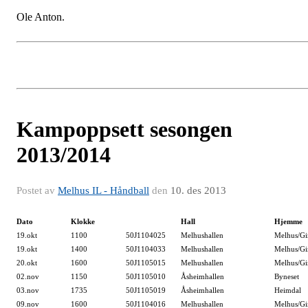
Ole Anton.
Kampoppsett sesongen
2013/2014
Postet av
Melhus IL - Håndball
den
10. des 2013
Dato
Klokke
Hall
Hjemme
19.okt
1100
50J1104025
Melhushallen
Melhus/Gi
19.okt
1400
50J1104033
Melhushallen
Melhus/Gi
20.okt
1600
50J1105015
Melhushallen
Melhus/G
02.nov
1150
50J1105010
Åsheimhallen
Byneset
03.nov
1735
50J1105019
Åsheimhallen
Heimdal
09.nov
1600
50J1104016
Melhushallen
Melhus/Gi