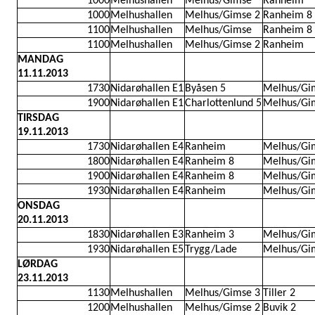
1000
Melhushallen
Melhus/Gimse
Ranheim
1000
Melhushallen
Melhus/Gimse 2
Ranheim 8
1100
Melhushallen
Melhus/Gimse
Ranheim 8
1100
Melhushallen
Melhus/Gimse 2
Ranheim
MANDAG
11.11.2013
1730
Nidarøhallen E1
Byåsen 5
Melhus/Gi
1900
Nidarøhallen E1
Charlottenlund 5
Melhus/Gi
TIRSDAG
19.11.2013
1730
Nidarøhallen E4
Ranheim
Melhus/Gi
1800
Nidarøhallen E4
Ranheim 8
Melhus/Gi
1900
Nidarøhallen E4
Ranheim 8
Melhus/Gi
1930
Nidarøhallen E4
Ranheim
Melhus/Gi
ONSDAG
20.11.2013
1830
Nidarøhallen E3
Ranheim 3
Melhus/Gi
1930
Nidarøhallen E5
Trygg/Lade
Melhus/Gi
LØRDAG
23.11.2013
1130
Melhushallen
Melhus/Gimse 3
Tiller 2
1200
Melhushallen
Melhus/Gimse 2
Buvik 2