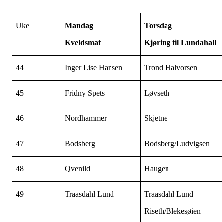
Uke
Mandag
Torsdag
Kveldsmat
Kjøring til Lundahall
44
Inger Lise Hansen
Trond Halvorsen
45
Fridny Spets
Løvseth
46
Nordhammer
Skjetne
47
Bodsberg
Bodsberg/Ludvigsen
48
Qvenild
Haugen
49
Traasdahl Lund
Traasdahl Lund
Riseth/Blekesøien