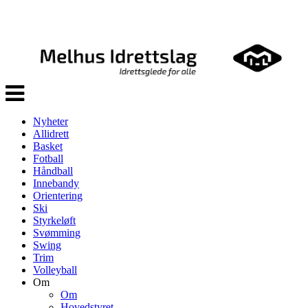
Veksle
navigasjon
Nyheter
Allidrett
Basket
Fotball
Håndball
Innebandy
Orientering
Ski
Styrkeløft
Svømming
Swing
Trim
Volleyball
Om
Om
Hovedstyret