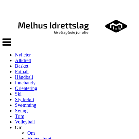
Veksle
navigasjon
Nyheter
Allidrett
Basket
Fotball
Håndball
Innebandy
Orientering
Ski
Styrkeløft
Svømming
Swing
Trim
Volleyball
Om
Om
Hovedstyret