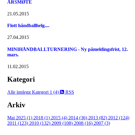
ÅRSMØTE
21.05.2015
Flott håndballhelg....
27.04.2015
MINIHÅNDBALLTURNERING - Ny påmeldingsfrist, 12.
mars.
11.02.2015
Kategori
Alle innlegg
Kategori 1 (4)
RSS
Arkiv
Mai 2025 (1)
2018 (1)
2015 (4)
2014 (36)
2013 (82)
2012 (124)
2011 (123)
2010 (132)
2009 (108)
2008 (16)
2007 (3)