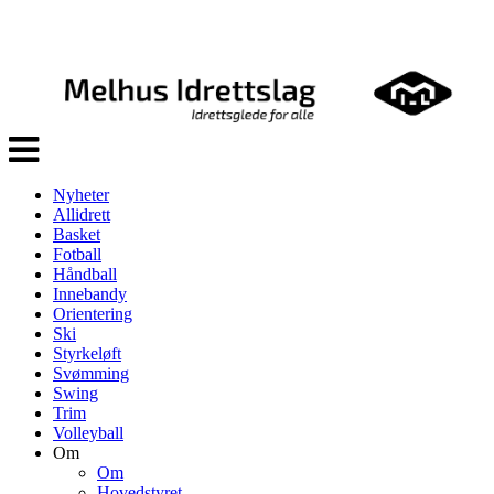
Veksle
navigasjon
Nyheter
Allidrett
Basket
Fotball
Håndball
Innebandy
Orientering
Ski
Styrkeløft
Svømming
Swing
Trim
Volleyball
Om
Om
Hovedstyret