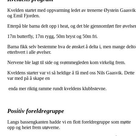
Kvelden startet med oppvarming ledet av trenerne Øystein Gaasvik
og Emil Fjorden.
Etterpå ble barna delt opp i heat, og det ble gjennomført fire øvelser
17m butterfly, 17m rygg, 50m bryst og 50m fri.
Barna fikk selv bestemme hva de ønsket å delta i, men mange delt
etterhvert i alle øvelser.
Nervene ble lagt til side og svømmegleden kom virkelig frem.
Kveldens starter var vi så heldige å få med oss Nils Gaasvik. Dette
var med på å skape en
enda mer riktig ramme rundt kveldens klubbstevne.
Positiv foreldregruppe
Langs bassengkanten hadde vi en flott foreldregruppe som møtte
opp og heiet frem utøverne.