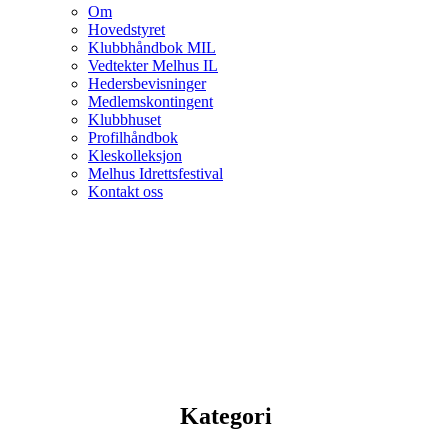
Om
Hovedstyret
Klubbhåndbok MIL
Vedtekter Melhus IL
Hedersbevisninger
Medlemskontingent
Klubbhuset
Profilhåndbok
Kleskolleksjon
Melhus Idrettsfestival
Kontakt oss
Kategori