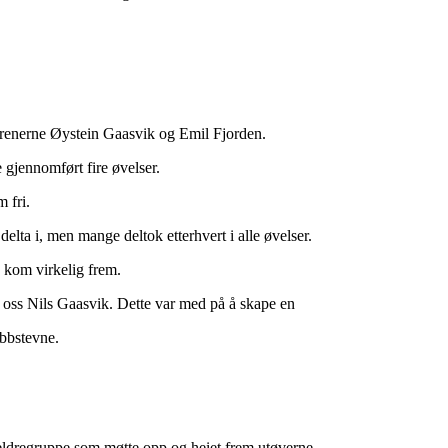
trenerne Øystein Gaasvik og Emil Fjorden.
e gjennomført fire øvelser.
 fri.
elta i, men mange deltok etterhvert i alle øvelser.
 kom virkelig frem.
d oss Nils Gaasvik. Dette var med på å skape en
bbstevne.
eldregruppe som møtte opp og heiet frem utøverne.