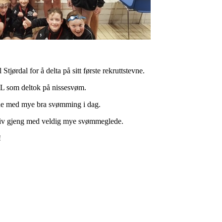
jørdal for å delta på sitt første rekruttstevne.
IL som deltok på nissesvøm.
rne med mye bra svømming i dag.
sitiv gjeng med veldig mye svømmeglede.
!