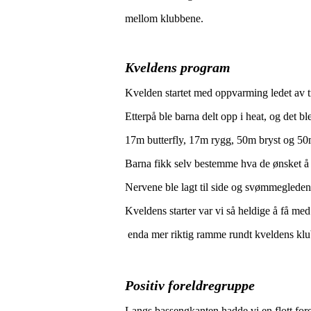
mellom klubbene.
Kveldens program
Kvelden startet med oppvarming ledet av 
Etterpå ble barna delt opp i heat, og det bl
17m butterfly, 17m rygg, 50m bryst og 50m
Barna fikk selv bestemme hva de ønsket å d
Nervene ble lagt til side og svømmegleden
Kveldens starter var vi så heldige å få me
enda mer riktig ramme rundt kveldens klu
Positiv foreldregruppe
Langs bassengkanten hadde vi en flott for