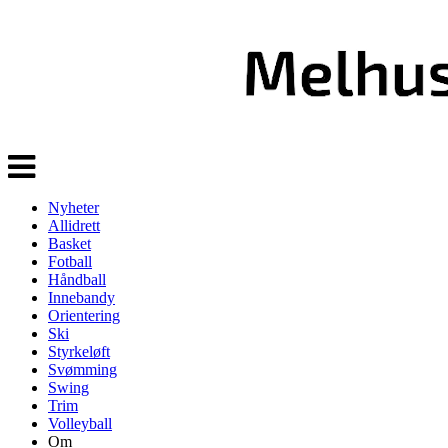
Veksle
navigasjon
Nyheter
Allidrett
Basket
Fotball
Håndball
Innebandy
Orientering
Ski
Styrkeløft
Svømming
Swing
Trim
Volleyball
Om