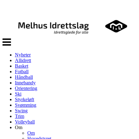
Veksle
navigasjon
Nyheter
Allidrett
Basket
Fotball
Håndball
Innebandy
Orientering
Ski
Styrkeløft
Svømming
Swing
Trim
Volleyball
Om
Om
Hovedstyret