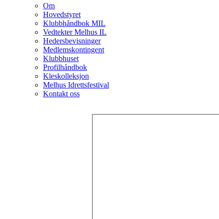
Om
Hovedstyret
Klubbhåndbok MIL
Vedtekter Melhus IL
Hedersbevisninger
Medlemskontingent
Klubbhuset
Profilhåndbok
Kleskolleksjon
Melhus Idrettsfestival
Kontakt oss