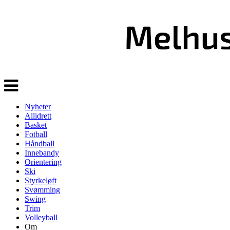
Veksle
navigasjon
Nyheter
Allidrett
Basket
Fotball
Håndball
Innebandy
Orientering
Ski
Styrkeløft
Svømming
Swing
Trim
Volleyball
Om