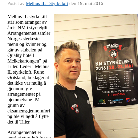
Postet av
Melhus IL - Styrkeløft
den
19. mai 2016
Melhus IL styrkeløft
står som arrangør av
årets NM i styrkeløft.
Arrangementet samler
Norges sterkeste
menn og kvinner og
går av stabelen på
Quality hotell -
Melkekartongen" på
Tiller. Leder i Melhus
IL styrkeløft, Rune
Øritsland, beklager at
det ikke var mulig å
gjennomføre
arrangementet på
hjemmebane. På
grunn av
eksamensgjennomføri
ng ble vi nødt å flytte
det til Tiller.
Arrangementet er
også et stort løft for en