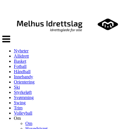
Veksle
navigasjon
Nyheter
Allidrett
Basket
Fotball
Håndball
Innebandy
Orientering
Ski
Styrkeløft
Svømming
Swing
Trim
Volleyball
Om
Om
Hovedstyret