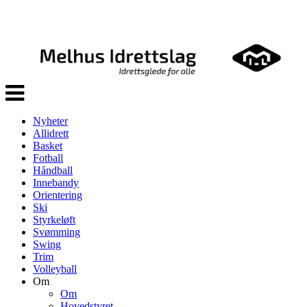
Veksle
navigasjon
Nyheter
Allidrett
Basket
Fotball
Håndball
Innebandy
Orientering
Ski
Styrkeløft
Svømming
Swing
Trim
Volleyball
Om
Om
Hovedstyret