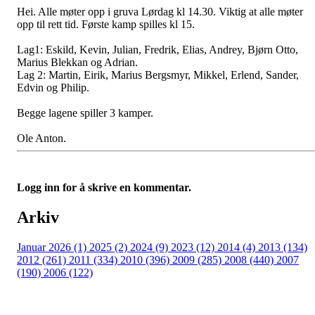
Hei. Alle møter opp i gruva Lørdag kl 14.30. Viktig at alle møter
opp til rett tid. Første kamp spilles kl 15.
Lag1: Eskild, Kevin, Julian, Fredrik, Elias, Andrey, Bjørn Otto,
Marius Blekkan og Adrian.
Lag 2: Martin, Eirik, Marius Bergsmyr, Mikkel, Erlend, Sander,
Edvin og Philip.
Begge lagene spiller 3 kamper.
Ole Anton.
Logg inn for å skrive en kommentar.
Arkiv
Januar 2026 (1)
2025 (2)
2024 (9)
2023 (12)
2014 (4)
2013 (134)
2012 (261)
2011 (334)
2010 (396)
2009 (285)
2008 (440)
2007
(190)
2006 (122)