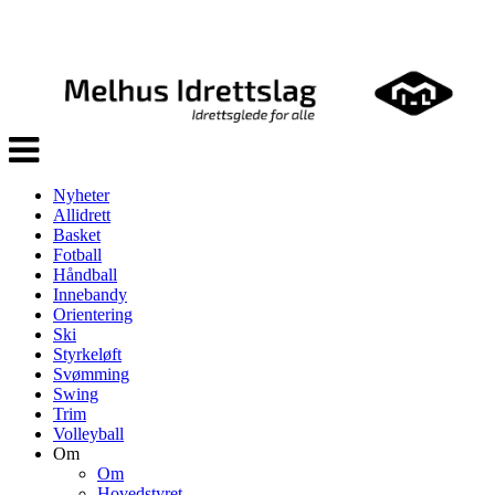
Veksle
navigasjon
Nyheter
Allidrett
Basket
Fotball
Håndball
Innebandy
Orientering
Ski
Styrkeløft
Svømming
Swing
Trim
Volleyball
Om
Om
Hovedstyret