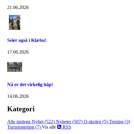
21.06.2026
Seier også i Klæbu!
17.06.2026
Nå er det virkelig håp!
14.06.2026
Kategori
Alle innlegg
Nyhet (522)
Nyheter (507)
O-skolen (5)
Trening (3)
Turorientering (7)
Vis alle
RSS