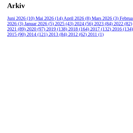
Arkiv
Juni 2026 (10)
Mai 2026 (14)
April 2026 (8)
Mars 2026 (3)
Februa
2026 (3)
Januar 2026 (5)
2025 (43)
2024 (56)
2023 (84)
2022 (82)
2021 (89)
2020 (97)
2019 (138)
2018 (164)
2017 (132)
2016 (134)
2015 (90)
2014 (121)
2013 (84)
2012 (62)
2011 (1)