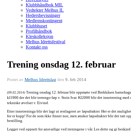
Klubbhåndbok MIL
Vedtekter Melhus IL
Hedersbevisninger
Medlemskontingent
Klubbhuset
Profilhåndbok
Kleskolleksjon
Melhus Idrettsfestival
Kontakt oss
Trening onsdag 12. februar
Postet av
Melhus Idrettslag
den
9. feb 2014
Trening onsdag 12. februar blir oppmøte ved Brekkåsen barnehag
(09.02.2014)
kl1900 der det blir terrengo-løp v. Stein Ivar. Kl2000 blir det innetrening med 
tekniske øvelser v. Eivind.
Etter innetreninga blir det lagt ut restlageret av løpsdrakter. Her er det mulighe
for er kupp! For de som ikke finner noe, men ønsker løpsdrakter blir det tatt op
bestilling.
Legger ved oppsett for ansvarlige ved treningene i vår. Les dette og gi beskjed