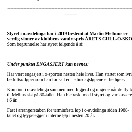
------------------------------------------------------------------------------------
--------
Styret i o-avdelinga har i 2019 bestemt at Martin Melhuus er
verdig vinner av klubbens vandre-pris ÅRETS GULL-O-SKO
Som begrunnelse har styret følgende å si:
Under punktet ENGASJERT kan nevnes:
Har vært engasjert i o-sporten nesten hele livet. Han startet som ivr
bedriftso-løper som han fortsatt er – «tirsdagsløpene er hellige».
Kom inn i o-avdelinga sammen med Ingjerd og ungene når de flytt
til Melhus sist på 80-tallet. Han ble raskt med i styret og var kassere
i 6 år.
Fast i arrangørstaben for terminfesta løp i o-avdelinga siden 1988-
tallet og løypelegger i interne løp i nesten 20 år.