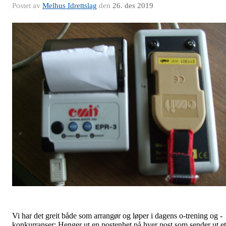
Postet av
Melhus Idrettslag
den
26. des 2019
Vi har det greit både som arrangør og løper i dagens o-trening og -
konkurranser: Henger ut en postenhet på hver post som sender ut et