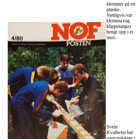
klemmer på en
planke.
Vanligvis var
klemma (og
klippetanga)
hengt opp i ei
snor.
Svein
Kvalheim har
vært redaktør i