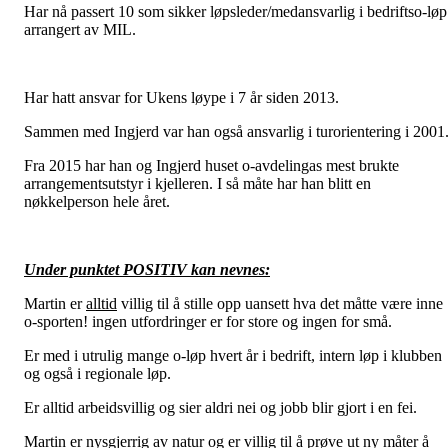
Har nå passert 10 som sikker løpsleder/medansvarlig i bedriftso-løp
arrangert av MIL.
Har hatt ansvar for Ukens løype i 7 år siden 2013.
Sammen med Ingjerd var han også ansvarlig i turorientering i 2001
Fra 2015 har han og Ingjerd huset o-avdelingas mest brukte
arrangementsutstyr i kjelleren. I så måte har han blitt en
nøkkelperson hele året.
Under punktet POSITIV kan nevnes:
Martin er
alltid
villig til å stille opp uansett hva det måtte være inne
o-sporten! ingen utfordringer er for store og ingen for små.
Er med i utrulig mange o-løp hvert år i bedrift, intern løp i klubben
og også i regionale løp.
Er alltid arbeidsvillig og sier aldri nei og jobb blir gjort i en fei.
Martin er nysgjerrig av natur og er villig til å prøve ut ny måter å