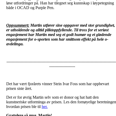
løse utfordringer på. Han har tilegnet seg kunnskap i løypetegning
både i OCAD og Purple Pen.
Oppsummert:
Martin utfører sine oppgaver med stor grundighet,
er utholdende og alltid pliktoppfyllende. Til tross for et seriøst
engasjement har Martin med seg et godt humør og et glødende
engasjement for o-sporten som har smittsom effekt på hele o-
avdelinga.
------------------------------------------------------------------------------------
--------------------
Det har vært fjorårets vinner Stein Ivar Foss som har oppbevart
prisen siste året.
Det er for øvrig Martin selv som er donor og hat hatt den
kunstneriske utforminga av prisen. Les den fornøyelige beretninge
hvordan prisen ble til
her.
Gratulere så mye, Martin!