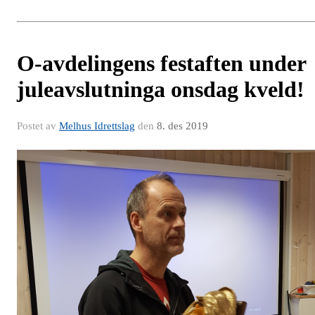
O-avdelingens festaften under
juleavslutninga onsdag kveld!
Postet av
Melhus Idrettslag
den
8. des 2019