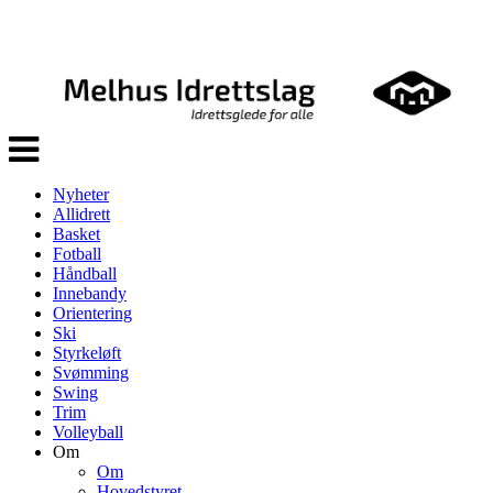
Veksle
navigasjon
Nyheter
Allidrett
Basket
Fotball
Håndball
Innebandy
Orientering
Ski
Styrkeløft
Svømming
Swing
Trim
Volleyball
Om
Om
Hovedstyret