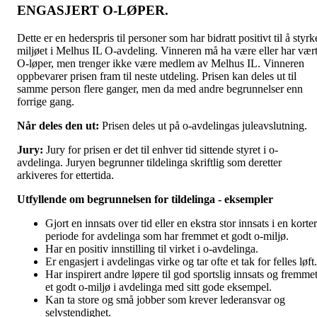
ENGASJERT O-LØPER.
Dette er en hederspris til personer som har bidratt positivt til å styrk
miljøet i Melhus IL O-avdeling. Vinneren må ha være eller har vær
O-løper, men trenger ikke være medlem av Melhus IL. Vinneren
oppbevarer prisen fram til neste utdeling. Prisen kan deles ut til
samme person flere ganger, men da med andre begrunnelser enn
forrige gang.
Når deles den ut:
Prisen deles ut på o-avdelingas juleavslutning.
Jury:
Jury for prisen er det til enhver tid sittende styret i o-
avdelinga. Juryen begrunner tildelinga skriftlig som deretter
arkiveres for ettertida.
Utfyllende om begrunnelsen for tildelinga - eksempler
Gjort en innsats over tid eller en ekstra stor innsats i en korte
periode for avdelinga som har fremmet et godt o-miljø.
Har en positiv innstilling til virket i o-avdelinga.
Er engasjert i avdelingas virke og tar ofte et tak for felles løft.
Har inspirert andre løpere til god sportslig innsats og fremme
et godt o-miljø i avdelinga med sitt gode eksempel.
Kan ta store og små jobber som krever lederansvar og
selvstendighet.