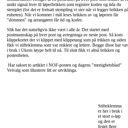
unikt signal hver til løperbrikken som registrer koden og tida du
stemplet (for det er fortsatt stempling vi sier når vi legger brikken p
enheten). Når vi kommer i mål leses brikken av og løperen får
"dommen" og arrangøren får tid og koder.
Slik har det naturligvis ikke vært i alle år. Det startet med
postmannskap på hver post og avtegninga av neste post. Så kom
klippekortet der vi klippet med klippetang som på trikken og siden
fikk vi stifteklemma som var enklere og lettere. Begge disse har væ
i bruk i Ukens løype helt til nå. Til slutt fikk vi altså brikken og
postenheten.
Har sakset to artikler i NOF-posten og dagens "menighetsblad"
Veivalg som illustrere litt av utviklinga.
Stifteklemma
er her i bruk i
et stort o-løp
og den er
festet flere