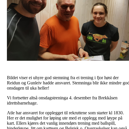
Bildet viser ei uhyre god stemning fra ei trening i fjor høst der
Reidun og Gunleiv hadde ansvaret. Stemninga blir ikke mindre go
onsdagen til uka heller!
Vi fortsetter altså onsdagstreninga 4. desember fra Brekkåsen
idrettsbarnehage.
Atle har ansvaret for opplegget til rekruttene som starter kl 1830.
Her er det mulighet for løping ute med et opplegg med løype på
kart. Ellers kjøres det vanlig innendørs trening med ballspill,
hinderløype, litt om karttegn og Belgisk o. Overraskelser kan også