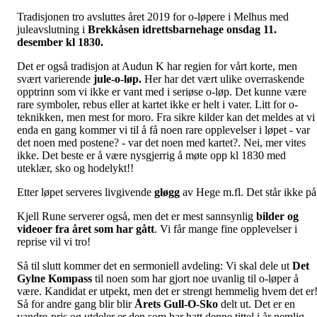
Tradisjonen tro avsluttes året 2019 for o-løpere i Melhus med
juleavslutning i
Brekkåsen idrettsbarnehage onsdag 11.
desember kl 1830.
Det er også tradisjon at Audun K har regien for vårt korte, men
svært varierende
jule-o-løp.
Her har det vært ulike overraskende
opptrinn som vi ikke er vant med i seriøse o-løp. Det kunne være
rare symboler, rebus eller at kartet ikke er helt i vater. Litt for o-
teknikken, men mest for moro. Fra sikre kilder kan det meldes at vi
enda en gang kommer vi til å få noen rare opplevelser i løpet - var
det noen med postene? - var det noen med kartet?. Nei, mer vites
ikke. Det beste er å være nysgjerrig å møte opp kl 1830 med
uteklær, sko og hodelykt!!
Etter løpet serveres livgivende
gløgg
av Hege m.fl. Det står ikke på
Kjell Rune serverer også, men det er mest sannsynlig
bilder og
videoer fra året som har gått
. Vi får mange fine opplevelser i
reprise vil vi tro!
Så til slutt kommer det en sermoniell avdeling: Vi skal dele ut
Det
Gylne Kompass
til noen som har gjort noe uvanlig til o-løper å
være. Kandidat er utpekt, men det er strengt hemmelig hvem det er
Så for andre gang blir blir
Årets Gull-O-Sko
delt ut. Det er en
vandre-pris og utdeler er den som har hatt denne tittel i år nemlig