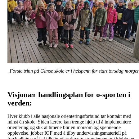
Første trinn på Gimse skole er i helspenn før start torsdag morge
Visjonær handlingsplan for o-sporten i
verden:
Hver klubb i alle nasjonale orienteringsforbund tar kontakt med
minst én skole. Siden lærere kan trenge hjelp til å implementere
orientering og slik at timene blir en morsom og spennende
opplevelse, jobber IOF med å tilby undervisningsmateriell på
forskjellige språk. I tillegg vil ordinære arrangementer i klubbene