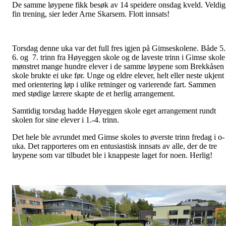
De samme løypene fikk besøk av 14 speidere onsdag kveld. Veldig
fin trening, sier leder Arne Skarsem. Flott innsats!
Torsdag denne uka var det full fres igjen på Gimseskolene. Både 5.
6. og 7. trinn fra Høyeggen skole og de laveste trinn i Gimse skole
mønstret mange hundre elever i de samme løypene som Brekkåsen
skole brukte ei uke før. Unge og eldre elever, helt eller neste ukjent
med orientering løp i ulike retninger og varierende fart. Sammen
med stødige lærere skapte de et herlig arrangement.
Samtidig torsdag hadde Høyeggen skole eget arrangement rundt
skolen for sine elever i 1.-4. trinn.
Det hele ble avrundet med Gimse skoles to øverste trinn fredag i o-
uka. Det rapporteres om en entusiastisk innsats av alle, der de tre
løypene som var tilbudet ble i knappeste laget for noen. Herlig!