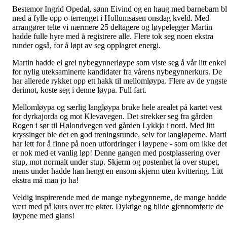
Bestemor Ingrid Opedal, sønn Eivind og en haug med barnebarn b
med å fylle opp o-terrenget i Hollumsåsen onsdag kveld. Med
arrangører telte vi nærmere 25 deltagere og løypelegger Martin
hadde fulle hyre med å registrere alle. Flere tok seg noen ekstra
runder også, for å løpt av seg opplagret energi.
Martin hadde ei grei nybegynnerløype som viste seg å vår litt enkel
for nylig uteksaminerte kandidater fra vårens nybegynnerkurs. De
har allerede rykket opp ett hakk til mellomløypa. Flere av de yngste
derimot, koste seg i denne løypa. Full fart.
Mellomløypa og særlig langløypa bruke hele arealet på kartet vest
for dyrkajorda og mot Klevavegen. Det strekker seg fra gården
Rogen i sør til Hølondvegen ved gården Lykkja i nord. Med litt
kryssinger ble det en god treningsrunde, selv for langløperne. Mart
har lett for å finne på noen utfordringer i løypene - som om ikke det
er nok med et vanlig løp! Denne gangen med postplassering over
stup, mot normalt under stup. Skjerm og postenhet lå over stupet,
mens under hadde han hengt en ensom skjerm uten kvittering. Litt
ekstra må man jo ha!
Veldig inspirerende med de mange nybegynnerne, de mange hadde
vært med på kurs over tre økter. Dyktige og blide gjennomførte de
løypene med glans!