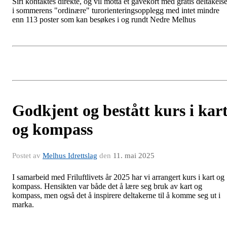
Siri kontaktes direkte, og vil motta et gavekort med gratis deltakels
i sommerens "ordinære" turorienteringsopplegg med intet mindre
enn 113 poster som kan besøkes i og rundt Nedre Melhus
Godkjent og bestått kurs i kar
og kompass
Postet av
Melhus Idrettslag
den
11. mai 2025
I samarbeid med Friluftlivets år 2025 har vi arrangert kurs i kart og
kompass. Hensikten var både det å lære seg bruk av kart og
kompass, men også det å inspirere deltakerne til å komme seg ut i
marka.