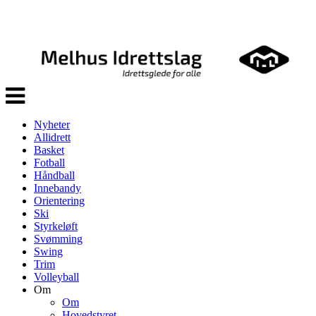
Veksle
navigasjon
Nyheter
Allidrett
Basket
Fotball
Håndball
Innebandy
Orientering
Ski
Styrkeløft
Svømming
Swing
Trim
Volleyball
Om
Om
Hovedstyret