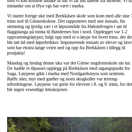
som vi kan komme tilbake til når vi får inn tallene fra skolene, Vi h
mistanke om at Øya vgs har vært i marka.
Vi startet forrige uke med Brekkåsen skole som kom med alle sine 
trinn ned til Gimseskolene. Det rapporteres med stor innsats, fin
stemning og tjenlig vær i et løpsområde fra Hølondvegen i sør til
flaggstanga på tomta til Bøndernes hus i nord. Opplegget var 1-2
oppvarmingsløyper, fulgt opp med ei o-løype for hvert trinn, der de
ble tatt tid med løperbrikker. Imponerende innsats av elever og lære
som har ekstra lange veien ned og opp fra Brekkåsen i tillegg til
postjakta!
Mandag og tirsdag denne uka var det Gimse ungdomsskole sin tur.
De hadde et tilpasset opplegg på Brekkåsen med utgangspunkt fra
Saga. Løypene gikk i marka med Nordgardsmyra som sentrum.
Røffe stier, myr med grøfter og noen skogkoller var terreng-
utfordringene. Løypene var greie for elevene i 8. og 9. trinn, for det
ble ingen vesentlige leteaksjoner.