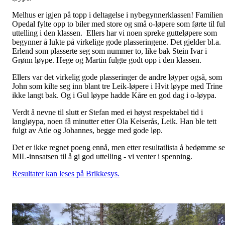
Melhus er igjen på topp i deltagelse i nybegynnerklassen! Familien
Opedal fylte opp to biler med store og små o-løpere som førte til ful
uttelling i den klassen. Ellers har vi noen spreke gutteløpere som
begynner å lukte på virkelige gode plasseringene. Det gjelder bl.a.
Erlend som plasserte seg som nummer to, like bak Stein Ivar i
Grønn løype. Hege og Martin fulgte godt opp i den klassen.
Ellers var det virkelig gode plasseringer de andre løyper også, som
John som kilte seg inn blant tre Leik-løpere i Hvit løype med Trine
ikke langt bak. Og i Gul løype hadde Kåre en god dag i o-løypa.
Verdt å nevne til slutt er Stefan med ei høyst respektabel tid i
langløypa, noen få minutter etter Ola Keiserås, Leik. Han ble tett
fulgt av Atle og Johannes, begge med gode løp.
Det er ikke regnet poeng ennå, men etter resultatlista å bedømme se
MIL-innsatsen til å gi god uttelling - vi venter i spenning.
Resultater kan leses på Brikkesys.