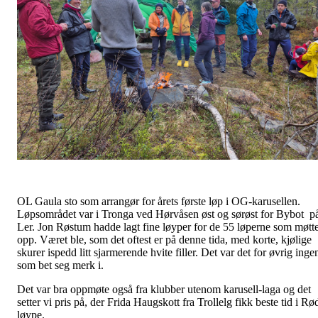
OL Gaula sto som arrangør for årets første løp i OG-karusellen.
Løpsområdet var i Tronga ved Hørvåsen øst og sørøst for Bybot p
Ler. Jon Røstum hadde lagt fine løyper for de 55 løperne som møtt
opp. Været ble, som det oftest er på denne tida, med korte, kjølige
skurer ispedd litt sjarmerende hvite filler. Det var det for øvrig inge
som bet seg merk i.
Det var bra oppmøte også fra klubber utenom karusell-laga og det
setter vi pris på, der Frida Haugskott fra Trollelg fikk beste tid i Rø
løype.