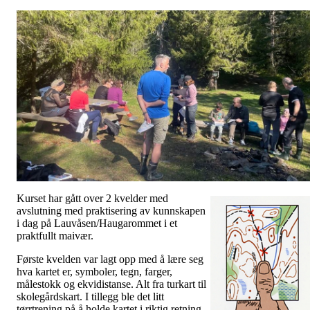
Kurset har gått over 2 kvelder med
avslutning med praktisering av kunnskapen
i dag på Lauvåsen/Haugarommet i et
praktfullt maivær.
Første kvelden var lagt opp med å lære seg
hva kartet er, symboler, tegn, farger,
målestokk og ekvidistanse. Alt fra turkart til
skolegårdskart. I tillegg ble det litt
tørrtrening på å holde kartet i riktig retning.