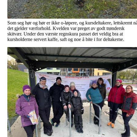
Som seg hør og bør er ikke o-løpere, og kursdeltakere, lettskremt n
det gjelder værforhold. Kvelden var preget av godt trøndersk
skitvær. Under den værste regnskura passet det veldig bra at
kursholderne servert kaffe, saft og noe å bite i for deltakerne.