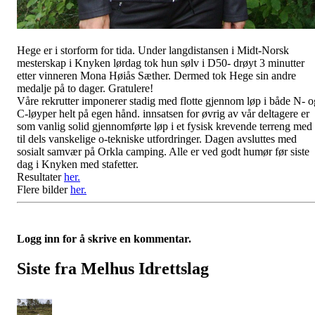
Hege er i storform for tida. Under langdistansen i Midt-Norsk
mesterskap i Knyken lørdag tok hun sølv i D50- drøyt 3 minutter
etter vinneren Mona Høiås Sæther. Dermed tok Hege sin andre
medalje på to dager. Gratulere!
Våre rekrutter imponerer stadig med flotte gjennom løp i både N- o
C-løyper helt på egen hånd. innsatsen for øvrig av vår deltagere er
som vanlig solid gjennomførte løp i et fysisk krevende terreng med
til dels vanskelige o-tekniske utfordringer. Dagen avsluttes med
sosialt samvær på Orkla camping. Alle er ved godt humør før siste
dag i Knyken med stafetter.
Resultater
her.
Flere bilder
her.
Logg inn for å skrive en kommentar.
Siste fra Melhus Idrettslag