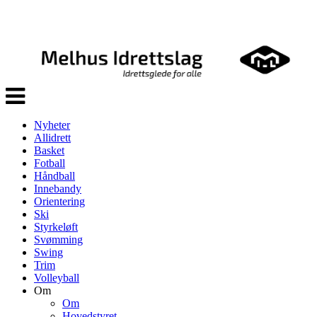
Veksle
navigasjon
Nyheter
Allidrett
Basket
Fotball
Håndball
Innebandy
Orientering
Ski
Styrkeløft
Svømming
Swing
Trim
Volleyball
Om
Om
Hovedstyret