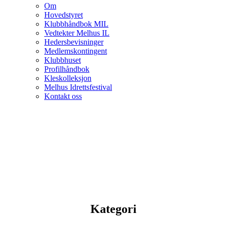
Om
Hovedstyret
Klubbhåndbok MIL
Vedtekter Melhus IL
Hedersbevisninger
Medlemskontingent
Klubbhuset
Profilhåndbok
Kleskolleksjon
Melhus Idrettsfestival
Kontakt oss
Kategori