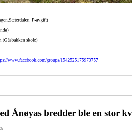
gen,Sæterdalen, P-avgift)
anda)
en (Gåsbakken skole)
tps://www.facebook.com/groups/1542525175973757
d Ånøyas bredder ble en stor kv
26