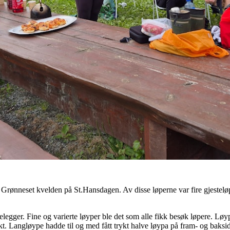
Grønneset kvelden på St.Hansdagen. Av disse løperne var fire gjestelø
legger. Fine og varierte løyper ble det som alle fikk besøk løpere. Lø
ikt. Langløype hadde til og med fått trykt halve løypa på fram- og baksi