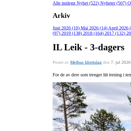
Alle innlegg
Nyhet (522)
Nyheter (507)
O
Arkiv
Juni 2026 (10)
Mai 2026 (14)
April 2026 
(97)
2019 (138)
2018 (164)
2017 (132)
20
IL Leik - 3-dagers
Postet av
Melhus Idrettslag
den
7. jul 2026
For de av dere som trenger litt trening i t