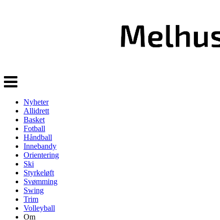
Veksle
navigasjon
Nyheter
Allidrett
Basket
Fotball
Håndball
Innebandy
Orientering
Ski
Styrkeløft
Svømming
Swing
Trim
Volleyball
Om