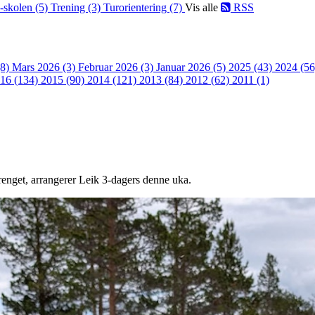
-skolen (5)
Trening (3)
Turorientering (7)
Vis alle
RSS
(8)
Mars 2026 (3)
Februar 2026 (3)
Januar 2026 (5)
2025 (43)
2024 (5
16 (134)
2015 (90)
2014 (121)
2013 (84)
2012 (62)
2011 (1)
errenget, arrangerer Leik 3-dagers denne uka.