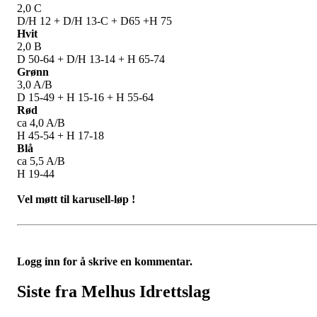
2,0 C
D/H 12 + D/H 13-C + D65 +H 75
Hvit
2,0 B
D 50-64 + D/H 13-14 + H 65-74
Grønn
3,0 A/B
D 15-49 + H 15-16 + H 55-64
Rød
ca 4,0 A/B
H 45-54 + H 17-18
Blå
ca 5,5 A/B
H 19-44
Vel møtt til
karusell-løp !
Logg inn for å skrive en kommentar.
Siste fra Melhus Idrettslag