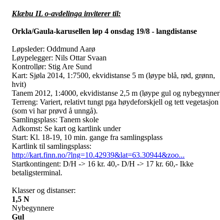
Klæbu IL o-avdelinga
inviterer til:
Orkla/Gaula-karusellen løp 4
onsdag 19/8 - langdistanse
Løpsleder: Oddmund Aarø
Løypelegger: Nils Ottar Svaan
Kontrollør: Stig Are Sund
Kart: Sjøla 2014, 1:7500, ekvidistanse 5 m (løype blå, rød, grønn,
hvit)
Tanem 2012, 1:4000, ekvidistanse 2,5 m (løype gul og nybegynner
Terreng: Variert, relativt tungt pga høydeforskjell og tett vegetasjon
(som vi har prøvd å unngå).
Samlingsplass: Tanem skole
Adkomst: Se kart og kartlink under
Start: Kl. 18-19, 10 min. gange fra samlingsplass
Kartlink til samlingsplass:
http://kart.finn.no/?lng=10.42939&lat=63.30944&zoo...
Startkontingent: D/H -> 16 kr. 40,- D/H -> 17 kr. 60,- Ikke
betaligsterminal.
Klasser og distanser:
1,5 N
Nybegynnere
Gul