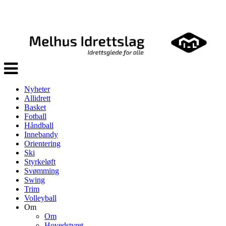
Veksle
navigasjon
Nyheter
Allidrett
Basket
Fotball
Håndball
Innebandy
Orientering
Ski
Styrkeløft
Svømming
Swing
Trim
Volleyball
Om
Om
Hovedstyret