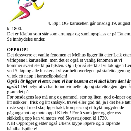
4. løp i OG karusellen går onsdag 19. august
kl 1800.
Det er Klæbu som står som arrangør og samlingsplass er på Tanem
Se innbydelse under.
OPPROP!
Det dessverre et vanlig fenomen et Melhus ligger litt etter Leik etter
vårløpene i karusellen, men det er også et vanlig fenomen at vi
kommer svært sterkt på høsten. Og i fjor så sterkt at vi tok igjen Le
ved 5. løp og alle husker at vi var helt overlegen på stafettdagen og
vi tok ett napp i karusellpokalen!
Også i år ligger vi etter, men vi har bestemt at vi skal klare det i år
også!!
Det betyr at vi har to individuelle løp og stafettdagen igjen å
gjøre det på.
Før onsdagens løp må ung og gammel, stor og liten, god o-løper og
litt usikker , frisk og litt småsyk, travel eller god tid, ja i det hele tatt
ruste seg ut med sko, løpsdrakt, kompass og et fryktinngydende
pågangsmot og møte opp i Klæbu! For å samkjøre og gire oss
skikkelig opp kan vi møtes ved Skysstasjonen kl 1730.
NB! Oppropet gjelder også Ukens løype-løpere og o-løpende
håndballspillere!