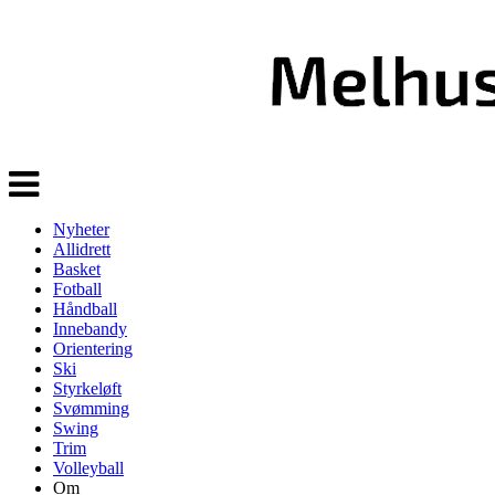
Veksle
navigasjon
Nyheter
Allidrett
Basket
Fotball
Håndball
Innebandy
Orientering
Ski
Styrkeløft
Svømming
Swing
Trim
Volleyball
Om