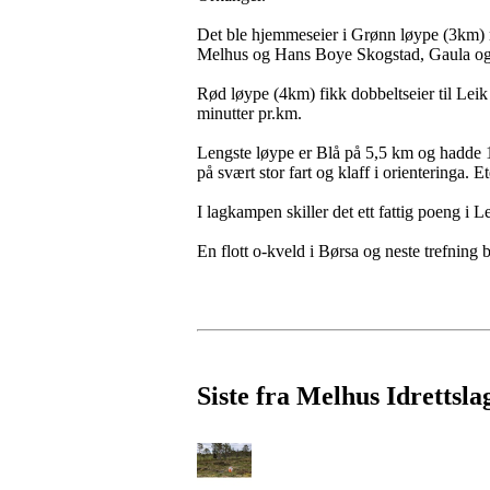
Det ble hjemmeseier i Grønn løype (3km) me
Melhus og Hans Boye Skogstad, Gaula og 
Rød løype (4km) fikk dobbeltseier til Lei
minutter pr.km.
Lengste løype er Blå på 5,5 km og hadde 1
på svært stor fart og klaff i orienteringa.
I lagkampen skiller det ett fattig poeng i
En flott o-kveld i Børsa og neste trefning
Siste fra Melhus Idrettsla