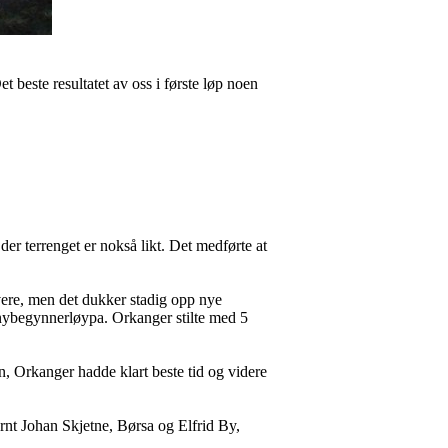
et beste resultatet av oss i første løp noen
er terrenget er nokså likt. Det medførte at
ravere, men det dukker stadig opp nye
 i nybegynnerløypa. Orkanger stilte med 5
en, Orkanger hadde klart beste tid og videre
Arnt Johan Skjetne, Børsa og Elfrid By,