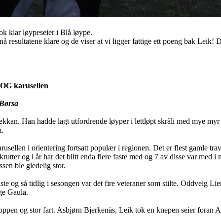
ok klar løypeseier i Blå løype.
nå resultatene klare og de viser at vi ligger fattige ett poeng bak Leik! D
 OG karusellen
 Børsa
kkan. Han hadde lagt utfordrende løyper i lettløpt skråli med mye myr d
m.
arusellen i orientering fortsatt populær i regionen. Det er flest gamle t
rekrutter og i år har det blitt enda flere faste med og 7 av disse var med
sen ble gledelig stor.
te og så tidlig i sesongen var det fire veteraner som stilte. Oddveig Li
ge Gaula.
 toppen og stor fart. Asbjørn Bjerkenås, Leik tok en knepen seier foran 