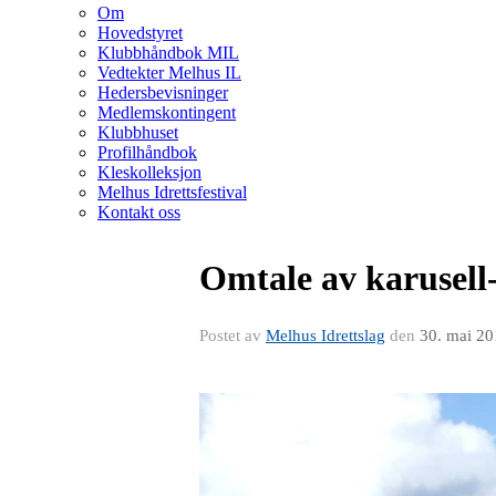
Om
Hovedstyret
Klubbhåndbok MIL
Vedtekter Melhus IL
Hedersbevisninger
Medlemskontingent
Klubbhuset
Profilhåndbok
Kleskolleksjon
Melhus Idrettsfestival
Kontakt oss
Omtale av karusell-
Postet av
Melhus Idrettslag
den
30. mai 2