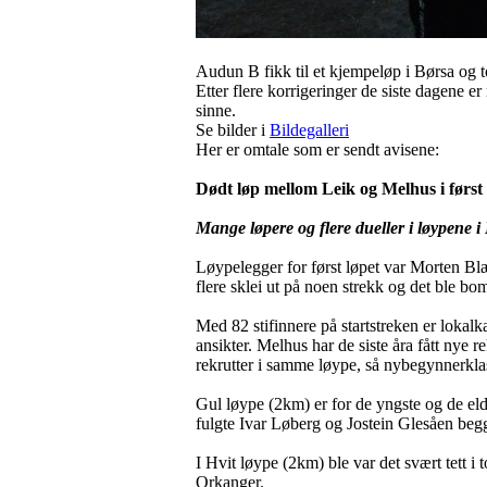
Audun B fikk til et kjempeløp i Børsa og t
Etter flere korrigeringer de siste dagene er 
sinne.
Se bilder i
Bildegalleri
Her er omtale som er sendt avisene:
Dødt løp mellom Leik og Melhus i først
Mange løpere og flere dueller i løypene i
Løypelegger for først løpet var Morten Blæ
flere sklei ut på noen strekk og det ble bo
Med 82 stifinnere på startstreken er lokalk
ansikter. Melhus har de siste åra fått nye 
rekrutter i samme løype, så nybegynnerklas
Gul løype (2km) er for de yngste og de elds
fulgte Ivar Løberg og Jostein Glesåen beg
I Hvit løype (2km) ble var det svært tett i
Orkanger.