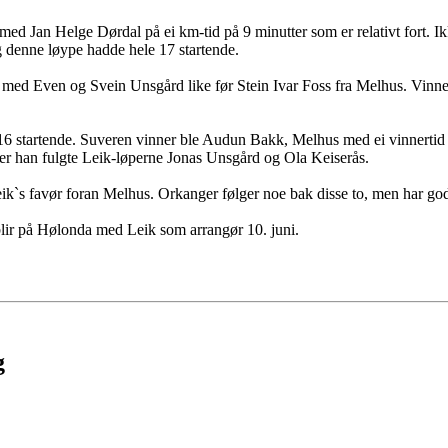
d Jan Helge Dørdal på ei km-tid på 9 minutter som er relativt fort. Ik
denne løype hadde hele 17 startende.
k med Even og Svein Unsgård like før Stein Ivar Foss fra Melhus. Vinner
6 startende. Suveren vinner ble Audun Bakk, Melhus med ei vinnertid p
 Eter han fulgte Leik-løperne Jonas Unsgård og Ola Keiserås.
 Leik`s favør foran Melhus. Orkanger følger noe bak disse to, men har g
 blir på Hølonda med Leik som arrangør 10. juni.
g