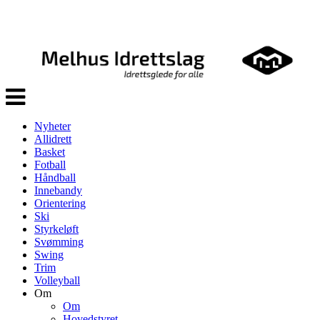
Veksle
navigasjon
Nyheter
Allidrett
Basket
Fotball
Håndball
Innebandy
Orientering
Ski
Styrkeløft
Svømming
Swing
Trim
Volleyball
Om
Om
Hovedstyret