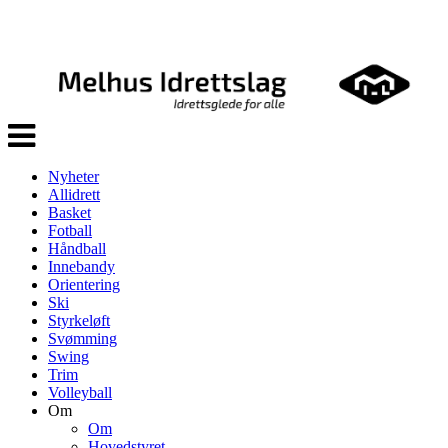
Veksle
navigasjon
Nyheter
Allidrett
Basket
Fotball
Håndball
Innebandy
Orientering
Ski
Styrkeløft
Svømming
Swing
Trim
Volleyball
Om
Om
Hovedstyret