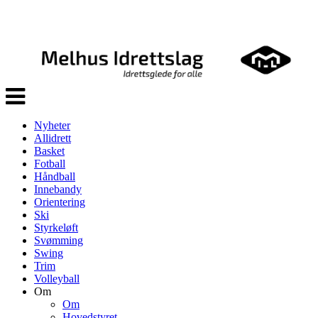
Veksle
navigasjon
Nyheter
Allidrett
Basket
Fotball
Håndball
Innebandy
Orientering
Ski
Styrkeløft
Svømming
Swing
Trim
Volleyball
Om
Om
Hovedstyret