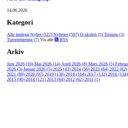
14.06.2026
Kategori
Alle innlegg
Nyhet (522)
Nyheter (507)
O-skolen (5)
Trening (3)
Turorientering (7)
Vis alle
RSS
Arkiv
Juni 2026 (10)
Mai 2026 (14)
April 2026 (8)
Mars 2026 (3)
Februa
2026 (3)
Januar 2026 (5)
2025 (43)
2024 (56)
2023 (84)
2022 (82)
2021 (89)
2020 (97)
2019 (138)
2018 (164)
2017 (132)
2016 (134)
2015 (90)
2014 (121)
2013 (84)
2012 (62)
2011 (1)