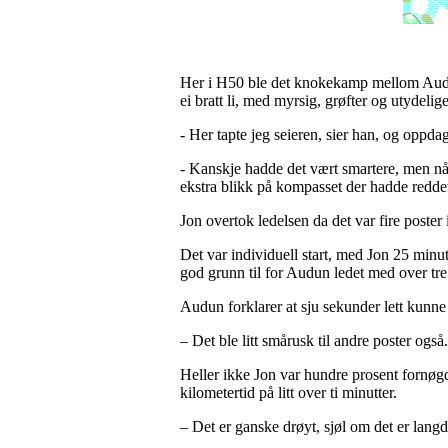
Her i H50 ble det knokekamp mellom Audun 
ei bratt li, med myrsig, grøfter og utydeli
- Her tapte jeg seieren, sier han, og oppd
- Kanskje hadde det vært smartere, men når 
ekstra blikk på kompasset der hadde redde
Jon overtok ledelsen da det var fire poster
Det var individuell start, med Jon 25 minu
god grunn til for Audun ledet med over tre 
Audun forklarer at sju sekunder lett kunne 
– Det ble litt smårusk til andre poster ogs
Heller ikke Jon var hundre prosent fornøgd 
kilometertid på litt over ti minutter.
– Det er ganske drøyt, sjøl om det er langd