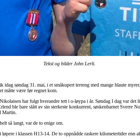
Tekst og bilder John Lerli.
k idag søndag 31. mai, i et småkupert terreng med mange blaute myrer
det måtte være før regnet kom.
olaisen har fulgt hverandre tett i o-løypa i år. Søndag I dag var det lit
Erlend ble bare slått av sin sterkeste konkurrent, søskenbarnet Sverre N
l Martin.
belt så langt, var de to enige om.
 løpere i klassen H13-14. De to oppnådde raskere kilometertider enn al