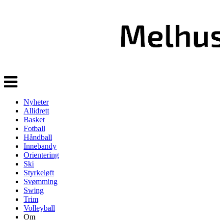
Veksle
navigasjon
Nyheter
Allidrett
Basket
Fotball
Håndball
Innebandy
Orientering
Ski
Styrkeløft
Svømming
Swing
Trim
Volleyball
Om