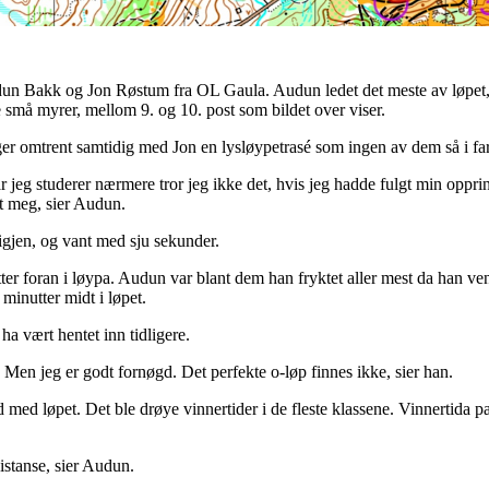
Bakk og Jon Røstum fra OL Gaula. Audun ledet det meste av løpet, men
ge små myrer, mellom 9. og 10. post som bildet over viser.
ager omtrent samtidig med Jon en lysløypetrasé som ingen av dem så i far
jeg studerer nærmere tror jeg ikke det, hvis jeg hadde fulgt min opprinn
t meg, sier Audun.
 igjen, og vant med sju sekunder.
tter foran i løypa. Audun var blant dem han fryktet aller mest da han v
minutter midt i løpet.
ha vært hentet inn tidligere.
å. Men jeg er godt fornøgd. Det perfekte o-løp finnes ikke, sier han.
med løpet. Det ble drøye vinnertider i de fleste klassene. Vinnertida pass
istanse, sier Audun.