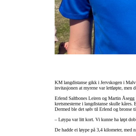
KM langdistanse gikk i Jervskogen i Malvi
invitasjonen at myrene var lettløpte, men 
Erlend Saltbones Leiren og Martin Åsegg Nik
kretsmesterne i langdistanse skulle kåres. 
Dermed ble det sølv til Erlend og bronse ti
– Løypa var litt kort. Vi kunne ha løpt dob
De hadde ei løype på 3,4 kilometer, med ni