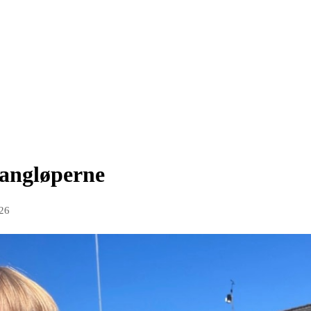
 langløperne
026