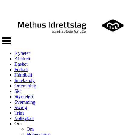
Veksle
navigasjon
Nyheter
Allidrett
Basket
Fotball
Håndball
Innebandy
Orientering
Ski
Styrkeløft
Svømming
Swing
Trim
Volleyball
Om
Om
Hovedstyret