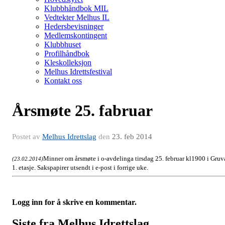
Klubbhåndbok MIL
Vedtekter Melhus IL
Hedersbevisninger
Medlemskontingent
Klubbhuset
Profilhåndbok
Kleskolleksjon
Melhus Idrettsfestival
Kontakt oss
Årsmøte 25. fabruar
Postet av
Melhus Idrettslag
den
23. feb 2014
Minner om årsmøte i o-avdelinga tirsdag 25. februar kl1900 i Gruv
(23.02.2014)
1. etasje. Sakspapirer utsendt i e-post i forrige uke.
Logg inn for å skrive en kommentar.
Siste fra Melhus Idrettslag