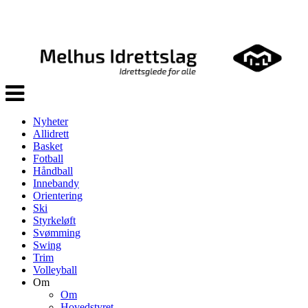
Veksle
navigasjon
Nyheter
Allidrett
Basket
Fotball
Håndball
Innebandy
Orientering
Ski
Styrkeløft
Svømming
Swing
Trim
Volleyball
Om
Om
Hovedstyret