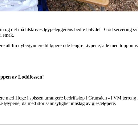
 og det må tilskrives løypeleggerens bedre halvdel. God servering sy
 i smak.
 alt fra nybegynnere til løpere i de lengre løypene, alle med topp innsa
toppen av Loddfossen!
re med Hege i spissen arrangere bedriftsløp i Gransåen - i VM terreng i
sse løypene, da med stor sannsylighet innslag av gjesteløpere.