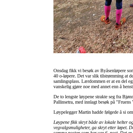
Onsdag fikk vi besøk av Byåsenløpere som 
40 o-løpere. Det var slik tilstrømming at 
samlingsplass. Lærdommen er at en del egned
vanskelig gjøre noe med annet enn å hensti
De to lengste løypene strakte seg fra Bjø
Pallinsetra, med innlagt besøk på "Fruens 
Løypelegger Martin hadde følgede å si om
Løypene fikk skryt både av lokale helter og
vegvalgsmuligheter, ga skryt etter løpet.
samme posten som her var 6. post. Det er 