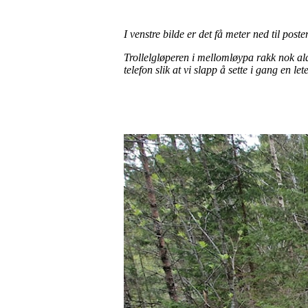
I venstre bilde er det få meter ned til post
Trollelgløperen i mellomløypa rakk nok aldr
telefon slik at vi slapp å sette i gang en le