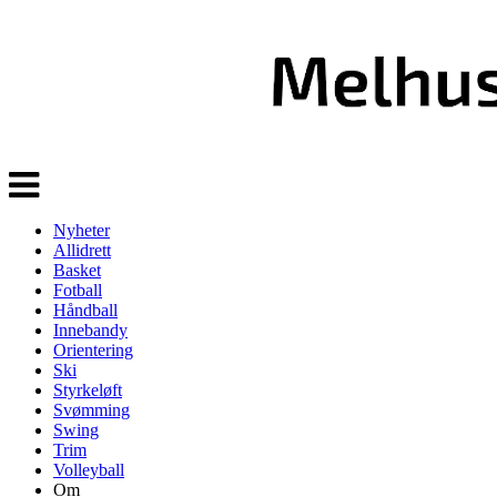
Veksle
navigasjon
Nyheter
Allidrett
Basket
Fotball
Håndball
Innebandy
Orientering
Ski
Styrkeløft
Svømming
Swing
Trim
Volleyball
Om