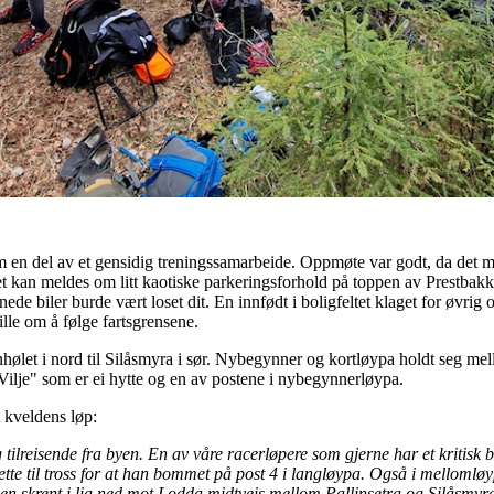
en del av et gensidig treningssamarbeide. Oppmøte var godt, da det m
det kan meldes om litt kaotiske parkeringsforhold på toppen av Prestbak
e biler burde vært loset dit. En innfødt i boligfeltet klaget for øvrig o
lle om å følge fartsgrensene.
nnhølet i nord til Silåsmyra i sør. Nybegynner og kortløypa holdt seg 
Vilje" som er ei hytte og en av postene i nybegynnerløypa.
 kveldens løp:
 tilreisende fra byen. En av våre racerløpere som gjerne har et kritisk bl
 Dette til tross for at han bommet på post 4 i langløypa. Også i mello
en skrent i lia ned mot Lodda midtveis mellom Pallinsetra og Silåsmyr