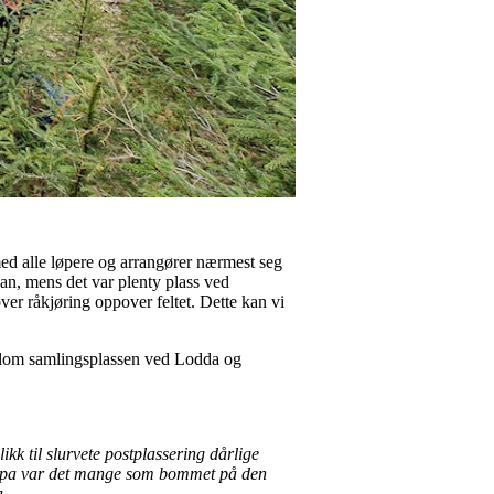
ed alle løpere og arrangører nærmest seg
kan, mens det var plenty plass ved
ver råkjøring oppover feltet. Dette kan vi
mellom samlingsplassen ved Lodda og
ikk til slurvete postplassering dårlige
mløypa var det mange som bommet på den
a.