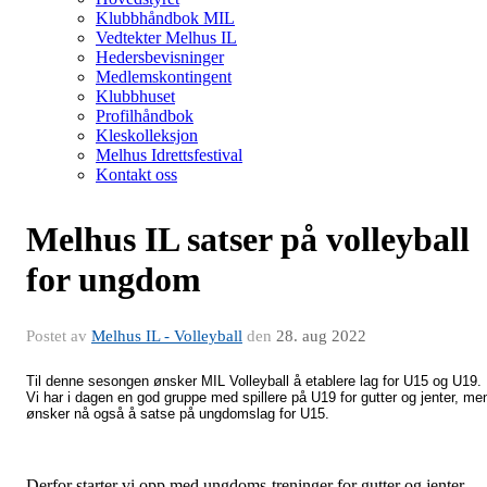
Klubbhåndbok MIL
Vedtekter Melhus IL
Hedersbevisninger
Medlemskontingent
Klubbhuset
Profilhåndbok
Kleskolleksjon
Melhus Idrettsfestival
Kontakt oss
Melhus IL satser på volleyball
for ungdom
Postet av
Melhus IL - Volleyball
den
28. aug 2022
Til denne sesongen ønsker MIL Volleyball å etablere lag for U15 og U19.
Vi har i dagen en god gruppe med spillere på U19 for gutter og jenter, me
ønsker nå også å satse på ungdomslag for U15.
Derfor starter vi opp med ungdoms-treninger for gutter og jenter