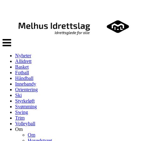
Veksle
navigasjon
Nyheter
Allidrett
Basket
Fotball
Håndball
Innebandy
Orientering
Ski
Styrkeløft
Svømming
Swing
Trim
Volleyball
Om
Om
Hovedstyret