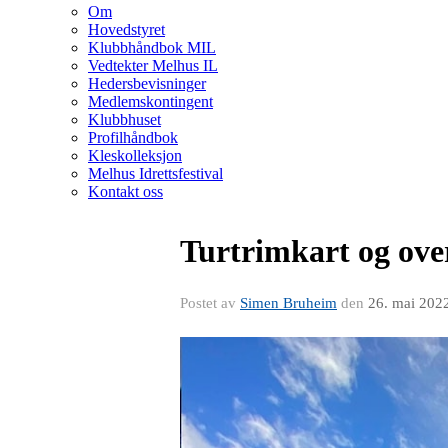
Om
Hovedstyret
Klubbhåndbok MIL
Vedtekter Melhus IL
Hedersbevisninger
Medlemskontingent
Klubbhuset
Profilhåndbok
Kleskolleksjon
Melhus Idrettsfestival
Kontakt oss
Turtrimkart og over
Postet av
Simen Bruheim
den
26. mai 202