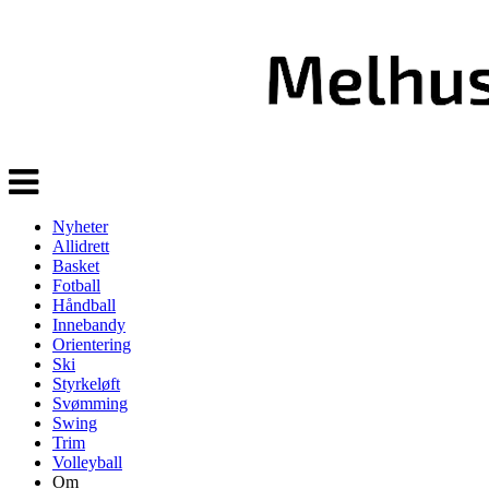
Veksle
navigasjon
Nyheter
Allidrett
Basket
Fotball
Håndball
Innebandy
Orientering
Ski
Styrkeløft
Svømming
Swing
Trim
Volleyball
Om