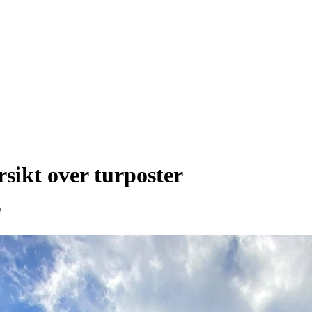
sikt over turposter
2