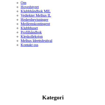
Om
Hovedstyret
Klubbhåndbok MIL
Vedtekter Melhus IL
Hedersbevisninger
Medlemskontingent
Klubbhuset
Profilhåndbok
Kleskolleksjon
Melhus Idrettsfestival
Kontakt oss
Kategori