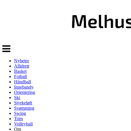
Veksle
navigasjon
Nyheter
Allidrett
Basket
Fotball
Håndball
Innebandy
Orientering
Ski
Styrkeløft
Svømming
Swing
Trim
Volleyball
Om