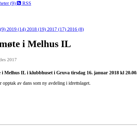
eter (9)
RSS
 (9)
2019 (14)
2018 (19)
2017 (17)
2016 (8)
møte i Melhus IL
 des 2017
e i Melhus IL i klubbhuset i Gruva tirsdag 16. januar 2018 kl 20.00
r opptak av dans som ny avdeling i idrettslaget.