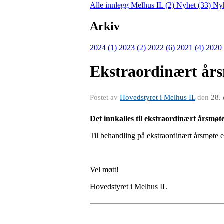
Alle innlegg
Melhus IL (2)
Nyhet (33)
Nyh
Arkiv
2024 (1)
2023 (2)
2022 (6)
2021 (4)
2020
Ekstraordinært års
Postet av
Hovedstyret i Melhus IL
den
28.
Det innkalles til ekstraordinært årsmøt
Til behandling på ekstraordinært årsmøte e
Vel møtt!
Hovedstyret i Melhus IL