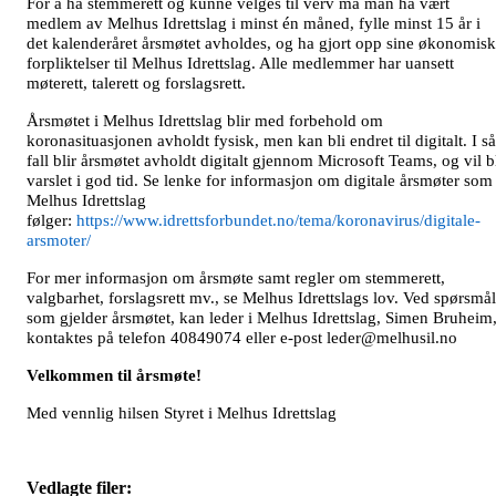
For å ha stemmerett og kunne velges til verv må man ha vært
medlem av Melhus Idrettslag i minst én måned, fylle minst 15 år i
det kalenderåret årsmøtet avholdes, og ha gjort opp sine økonomis
forpliktelser til Melhus Idrettslag. Alle medlemmer har uansett
møterett, talerett og forslagsrett.
Årsmøtet i Melhus Idrettslag blir med forbehold om
koronasituasjonen avholdt fysisk, men kan bli endret til digitalt. I så
fall blir årsmøtet avholdt digitalt gjennom Microsoft Teams, og vil b
varslet i god tid. Se lenke for informasjon om digitale årsmøter som
Melhus Idrettslag
følger:
https://www.idrettsforbundet.no/tema/koronavirus/digitale-
arsmoter/
For mer informasjon om årsmøte samt regler om stemmerett,
valgbarhet, forslagsrett mv., se Melhus Idrettslags lov. Ved spørsmål
som gjelder årsmøtet, kan leder i Melhus Idrettslag, Simen Bruheim
kontaktes på telefon 40849074 eller e-post leder@melhusil.no
Velkommen til årsmøte!
Med vennlig hilsen Styret i Melhus Idrettslag
Vedlagte filer: