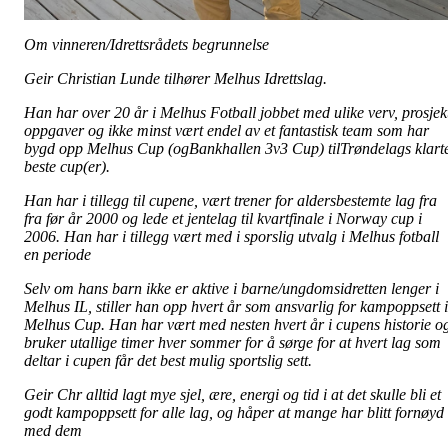
Om vinneren/Idrettsrådets begrunnelse
Geir Christian Lunde tilhører Melhus Idrettslag.
Han har over 20 år i Melhus Fotball jobbet med ulike verv, prosjek
oppgaver og ikke minst vært endel av et fantastisk team som har
bygd opp Melhus Cup (ogBankhallen 3v3 Cup) tilTrøndelags klart
beste cup(er).
Han har i tillegg til cupene, vært trener for aldersbestemte lag fra
fra før år 2000 og lede et jentelag til kvartfinale i Norway cup i
2006. Han har i tillegg vært med i sporslig utvalg i Melhus fotball
en periode
Selv om hans barn ikke er aktive i barne/ungdomsidretten lenger i
Melhus IL, stiller han opp hvert år som ansvarlig for kampoppsett i
Melhus Cup. Han har vært med nesten hvert år i cupens historie o
bruker utallige timer hver sommer for å sørge for at hvert lag som
deltar i cupen får det best mulig sportslig sett.
Geir Chr alltid lagt mye sjel, ære, energi og tid i at det skulle bli et
godt kampoppsett for alle lag, og håper at mange har blitt fornøyd
med dem