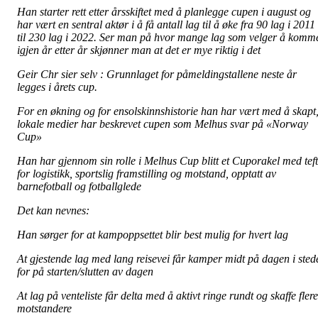
Han starter rett etter årsskiftet med å planlegge cupen i august og
har vært en sentral aktør i å få antall lag til å øke fra 90 lag i 2011
til 230 lag i 2022. Ser man på hvor mange lag som velger å komm
igjen år etter år skjønner man at det er mye riktig i det
Geir Chr sier selv : Grunnlaget for påmeldingstallene neste år
legges i årets cup.
For en økning og for ensolskinnshistorie han har vært med å skapt
lokale medier har beskrevet cupen som Melhus svar på «Norway
Cup»
Han har gjennom sin rolle i Melhus Cup blitt et Cuporakel med teft
for logistikk, sportslig framstilling og motstand, opptatt av
barnefotball og fotballglede
Det kan nevnes:
Han sørger for at kampoppsettet blir best mulig for hvert lag
At gjestende lag med lang reisevei får kamper midt på dagen i sted
for på starten/slutten av dagen
At lag på venteliste får delta med å aktivt ringe rundt og skaffe flere
motstandere