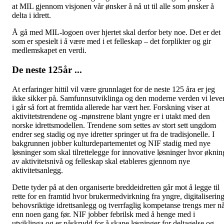
at MIL gjennom visjonen vår ønsker å nå ut til alle som ønsker å
delta i idrett.
Å gå med MIL-logoen over hjertet skal derfor bety noe. Det er det
som er spesielt i å være med i et felleskap – det forplikter og gir
medlemskapet en verdi.
De neste 125år ...
At erfaringer hittil vil være grunnlaget for de neste 125 åra er jeg
ikke sikker på. Samfunnsutviklinga og den moderne verden vi leve
i går så fort at fremtida allerede har vært her. Forskning viser at
aktivitetstrendene og -mønstrene blant yngre er i utakt med den
norske idrettsmodellen. Trendene som settes av stort sett ungdom
endrer seg stadig og nye idretter springer ut fra de tradisjonelle. I
bakgrunnen jobber kulturdepartementet og NIF stadig med nye
løsninger som skal tilrettelegge for innovative løsninger hvor øknin
av aktivitetsnivå og felleskap skal etableres gjennom nye
aktivitetsanlegg.
Dette tyder på at den organiserte breddeidretten går mot å legge til
rette for en framtid hvor brukermedvirkning fra yngre, digitalisering
behovsriktige idrettsanlegg og tverrfaglig kompetanse trengs mer n
enn noen gang før. NIF jobber febrilsk med å henge med i
utviklinga og er påskrudd for å skape løsninger for deltagelse og