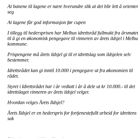
At banene til lagene er nære hverandre slik at det blir lett å oriente
seg
At lagene får god informasjon før cupen
I tillegg til hedersprisen har Melhus idrettsråd fullmakt fra årsmøte
til å gi en økonomisk pengegave til vinneren av årets ildsjel i Melhu
kommune.
Prispengene må årets ildsjel gi til et idrettslag som ildsjelen selv
bestemmer.
Idrettsrådet kan gi inntil 10.000 i pengegave ut fra økonomien til
rådet.
Styret i Idrettsrådet har i år vedtatt i år å dele ut kr 10.000.- til det
idrettslaget vinneren av årets ildsjel velger.
Hvordan velges Årets Ildsjel?
Årets Ildsjel er en hederspris for fortjenestefullt arbeid for idrettens
sak