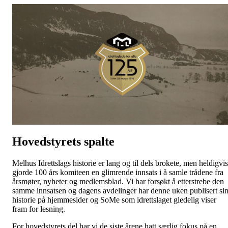
Hovedstyrets spalte
Melhus Idrettslags historie er lang og til dels brokete, men heldigvis
gjorde 100 års komiteen en glimrende innsats i å samle trådene fra
årsmøter, nyheter og medlemsblad. Vi har forsøkt å etterstrebe den
samme innsatsen og dagens avdelinger har denne uken publisert si
historie på hjemmesider og SoMe som idrettslaget gledelig viser
fram for lesning.
For hovedstyrets del har vi de siste årene hatt særlig fokus på en