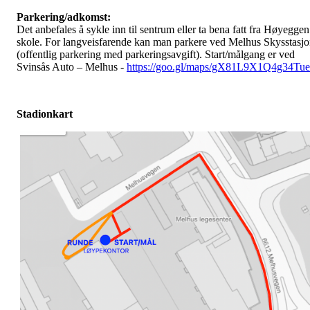
Parkering/adkomst:
Det anbefales å sykle inn til sentrum eller ta bena fatt fra Høyeggen
skole. For langveisfarende kan man parkere ved Melhus Skysstasj
(offentlig parkering med parkeringsavgift). Start/målgang er ved
Svinsås Auto – Melhus -
https://goo.gl/maps/gX81L9X1Q4g34Tu
Stadionkart