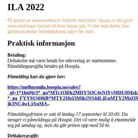
ILA 2022
På grunn av ekstraordinære forhold med flom i løypa er det gjort
store endringer knyttet til hvor løypa går. Vi ber deg derfor lese
gjennom denne informasjonen nøye før start.
Praktisk informasjon
Betaling:
Deltakelse må være betalt for utlevering av startnummer.
Påmeldingsavgifta betales på Hoopla.
Påmelding kan du gjøre her:
https://melhusmila.hoopla.no/sales?
_gl=1*1hn9jr3*_ga*MTc1ODk2MDY5OC4xNjYyMDU0Mzk
*_ga_FYY91S696B*MTY2MzI3Mjk2NS44LjEuMTY2MzI3
jk3NC4wLjAuMA
..
Påmeldingsfristen er satt til lørdag 17.september kl 20:00. Da
stenger vi påmeldinga på Hoopit. Det vil være mulig å ettanmelde
seg på søndag og, men da går prisen opp med 50 kr.
Deltakeravgift: