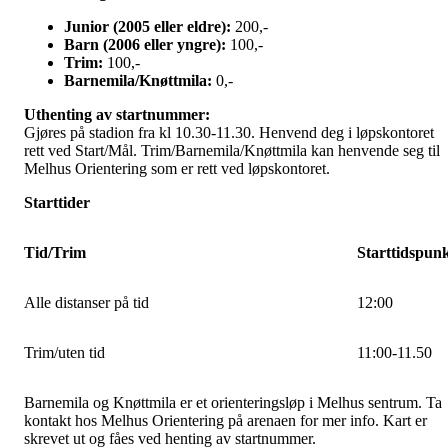
Junior (2005 eller eldre):
200,-
Barn (2006 eller yngre):
100,-
Trim:
100,-
Barnemila/Knøttmila:
0,-
Uthenting av startnummer:
Gjøres på stadion fra kl 10.30-11.30. Henvend deg i løpskontoret
rett ved Start/Mål. Trim/Barnemila/Knøttmila kan henvende seg til
Melhus Orientering som er rett ved løpskontoret.
Starttider
Tid/Trim
Starttidspun
Alle distanser på tid
12:00
Trim/uten tid
11:00-11.50
Barnemila og Knøttmila er et orienteringsløp i Melhus sentrum. Ta
kontakt hos Melhus Orientering på arenaen for mer info. Kart er
skrevet ut og fåes ved henting av startnummer.