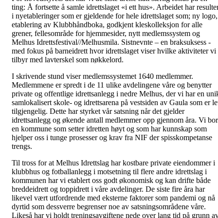
ting: Å fortsette å samle idrettslaget «i ett hus». Arbeidet har resulte
i nyetableringer som er gjeldende for hele idrettslaget som; ny logo,
etablering av Klubbhåndboka, godkjent kleskolleksjon for alle
grener, fellesområde for hjemmesider, nytt medlemssystem og
Melhus Idrettsfestival//Melhusmila. Sistnevnte – en braksuksess -
med fokus på barneidrett hvor idrettslaget viser hvilke aktiviteter vi
tilbyr med lavterskel som nøkkelord.
I skrivende stund viser medlemssystemet 1640 medlemmer.
Medlemmene er spredt i de 11 ulike avdelingene våre og benytter
private og offentlige idrettsanlegg i nedre Melhus, der vi har en uni
samlokalisert skole- og idrettsarena på vestsiden av Gaula som er le
tilgjengelig. Dette har styrket vår satsning når det gjelder
idrettsanlegg og økende antall medlemmer opp gjennom åra. Vi bor
en kommune som setter idretten høyt og som har kunnskap som
hjelper oss i tunge prosesser og krav fra NIF der spisskompetanse
trengs.
Til tross for at Melhus Idrettslag har kostbare private eiendommer i
klubbhus og fotballanlegg i motsetning til flere andre idrettslag i
kommunen har vi etablert oss godt økonomisk og kan drifte både
breddeidrett og toppidrett i våre avdelinger. De siste fire åra har
likevel vært utfordrende med eksterne faktorer som pandemi og nå
dyrtid som dessverre begrenser noe av satsningsområdene våre.
Likeså har vi holdt treningsavgiftene nede over lang tid på grunn a