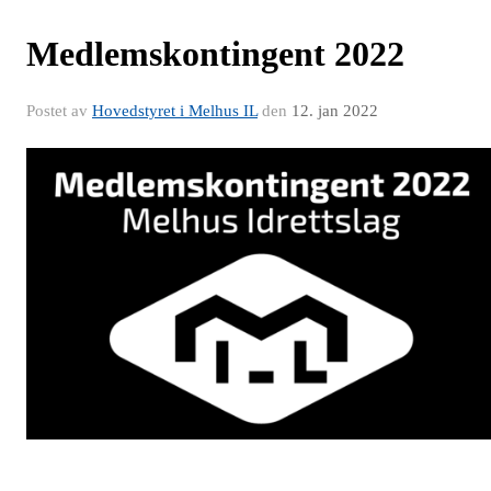
Medlemskontingent 2022
Postet av
Hovedstyret i Melhus IL
den
12. jan 2022