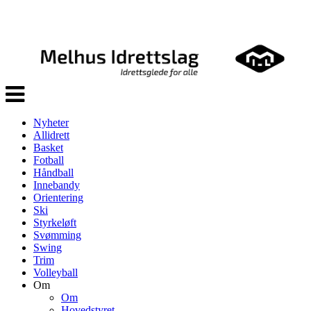
Veksle
navigasjon
Nyheter
Allidrett
Basket
Fotball
Håndball
Innebandy
Orientering
Ski
Styrkeløft
Svømming
Swing
Trim
Volleyball
Om
Om
Hovedstyret