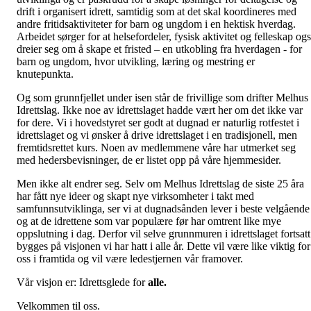
drift i organisert idrett, samtidig som at det skal koordineres med
andre fritidsaktiviteter for barn og ungdom i en hektisk hverdag.
Arbeidet sørger for at helsefordeler, fysisk aktivitet og felleskap og
dreier seg om å skape et fristed – en utkobling fra hverdagen - for
barn og ungdom, hvor utvikling, læring og mestring er
knutepunkta.
Og som grunnfjellet under isen står de frivillige som drifter Melhus
Idrettslag. Ikke noe av idrettslaget hadde vært her om det ikke var
for dere. Vi i hovedstyret ser godt at dugnad er naturlig
rotfestet i
idrettslaget og vi ønsker å drive idrettslaget i en tradisjonell, men
fremtidsrettet kurs. Noen av medlemmene våre har utmerket seg
med hedersbevisninger, de er listet opp på våre hjemmesider.
Men ikke alt endrer seg. Selv om Melhus Idrettslag de siste 25 åra
har fått nye ideer og skapt nye virksomheter i takt med
samfunnsutviklinga, ser vi at dugnadsånden lever i beste velgående
og at de idrettene som var populære før har omtrent like mye
oppslutning i dag. Derfor vil selve grunnmuren i idrettslaget fortsatt
bygges på visjonen vi har hatt i alle år. Dette vil være like viktig for
oss i framtida og vil være ledestjernen vår framover.
Vår visjon er: Idrettsglede for
alle.
Velkommen til oss.