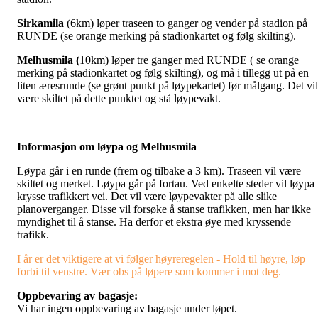
Sirkamila
(6km) løper traseen to ganger og vender på stadion på
RUNDE (se orange merking på stadionkartet og følg skilting).
Melhusmila (
10km) løper tre ganger med RUNDE ( se orange
merking på stadionkartet og følg skilting), og må i tillegg ut på en
liten æresrunde (se grønt punkt på løypekartet) før målgang. Det vil
være skiltet på dette punktet og stå løypevakt.
Informasjon om løypa og Melhusmila
Løypa går i en runde (frem og tilbake a 3 km). Traseen vil være
skiltet og merket. Løypa går på fortau. Ved enkelte steder vil løypa
krysse trafikkert vei. Det vil være løypevakter på alle slike
planoverganger. Disse vil forsøke å stanse trafikken, men har ikke
myndighet til å stanse. Ha derfor et ekstra øye med kryssende
trafikk.
I år er det viktigere at vi følger høyreregelen - Hold til høyre, løp
forbi til venstre. Vær obs på løpere som kommer i mot deg.
Oppbevaring av bagasje:
Vi har ingen oppbevaring av bagasje under løpet.