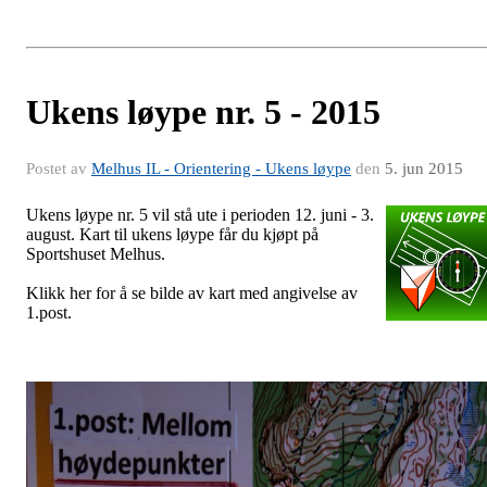
Ukens løype nr. 5 - 2015
Postet av
Melhus IL - Orientering - Ukens løype
den
5. jun 2015
Ukens løype nr. 5 vil stå ute i perioden 12. juni - 3.
august. Kart til ukens løype får du kjøpt på
Sportshuset Melhus.
Klikk her for å se bilde av kart med angivelse av
1.post.