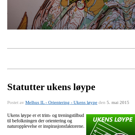
Statutter ukens løype
Postet av
Melhus IL - Orientering - Ukens løype
den
5. mai 2015
Ukens løype er et trim- og treningstilbud
til befolkningen der orientering og
naturopplevelse er inspirasjonsfaktorene.