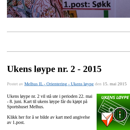
Ukens løype nr. 2 - 2015
Postet av
Melhus IL - Orientering - Ukens løype
den
15. mai 2015
Ukens løype nr. 2 vil stå ute i perioden 22. mai
- 8. juni. Kart til ukens løype får du kjøpt på
Sportshuset Melhus.
Klikk her for å se bilde av kart med angivelse
av 1.post.