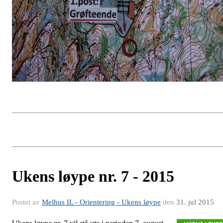
Ukens løype nr. 7 - 2015
Postet av
Melhus IL - Orientering - Ukens løype
den
31. jul 2015