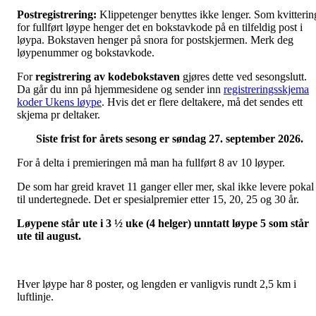
Postregistrering:
Klippetenger benyttes ikke lenger. Som kvitterin
for fullført løype henger det en bokstavkode på en tilfeldig post i
løypa. Bokstaven henger på snora for postskjermen. Merk deg
løypenummer og bokstavkode.
For
registrering av kodebokstaven
gjøres dette ved sesongslutt.
Da går du inn på hjemmesidene og sender inn
registreringsskjema
koder Ukens løype
. Hvis det er flere deltakere, må det sendes ett
skjema pr deltaker.
Siste frist for årets sesong er søndag 27. september 2026.
For å delta i premieringen må man ha fullført 8 av 10 løyper.
De som har greid kravet 11 ganger eller mer, skal ikke levere pokal
til undertegnede. Det er spesialpremier etter 15, 20, 25 og 30 år.
Løypene står ute i 3 ½ uke (4 helger) unntatt løype 5 som står
ute til august.
Hver løype har 8 poster, og lengden er vanligvis rundt 2,5 km i
luftlinje.