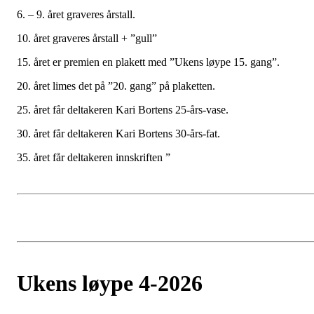
6. – 9. året graveres årstall.
10. året graveres årstall + ”gull”
15. året er premien en plakett med ”Ukens løype 15. gang”.
20. året limes det på ”20. gang” på plaketten.
25. året får deltakeren Kari Bortens 25-års-vase.
30. året får deltakeren Kari Bortens 30-års-fat.
35. året får deltakeren innskriften ”
Ukens løype 4-2026