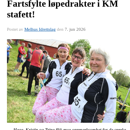
Fartsfylte løpedrakter i KM
stafett!
Postet av
Melhus Idrettslag
den
7. jun 2026
Hege, Kristin og Trine fikk mye oppmerksomhet for de spreke