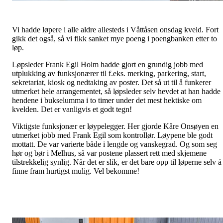
Vi hadde løpere i alle aldre allesteds i Våttåsen onsdag kveld. Fort
gikk det også, så vi fikk sanket mye poeng i poengbanken etter to
løp.
Løpsleder Frank Egil Holm hadde gjort en grundig jobb med
utplukking av funksjonærer til f.eks. merking, parkering, start,
sekretariat, kiosk og nedtaking av poster. Det så ut til å funkerer
utmerket hele arrangementet, så løpsleder selv hevdet at han hadde
hendene i bukselumma i to timer under det mest hektiske om
kvelden. Det er vanligvis et godt tegn!
Viktigste funksjonær er løypelegger. Her gjorde Kåre Onsøyen en
utmerket jobb med Frank Egil som kontrollør. Løypene ble godt
mottatt. De var varierte både i lengde og vanskegrad. Og som seg
hør og bør i Melhus, så var postene plassert rett med skjemene
tilstrekkelig synlig. Når det er slik, er det bare opp til løperne selv å
finne fram hurtigst mulig. Vel bekomme!