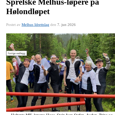
Sprelske Melhus-løpere på
Hølondløpet
Postet av
Melhus Idrettslag
den
7. jun 2026