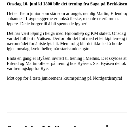
Onsdag 10. juni kl 1800 blir det trening fra Saga på Brekkåsen
Det er Team junior som står som arrangør, nemlig Martin, Erlend o
Johannes! Løypeleggerne er nokså ferske, men de er erfarne o-
løpere. Dette borger til å bli spennede løyper!
Det har vært løping i helga med Hølondløp og KM stafett. Onsdag
var det full fart i Våttsen. Derfor blir det fint med et lettløpt terreng 
nærområdet for å riste løs litt. Men trolig blir det ikke lett å holde
igjen onsdag kveld heller, når startskuddet går.
Enda en gang er Byåsen invitert til trening i Melhus. Det skyldes at
Erlend og Martin ofte er på trening hos Byåsen. Sist Byåsen deltok
var treningsløp fra Rye.
Møt opp for å teste juniorenens krumsprinng på Nordgardsmyra!