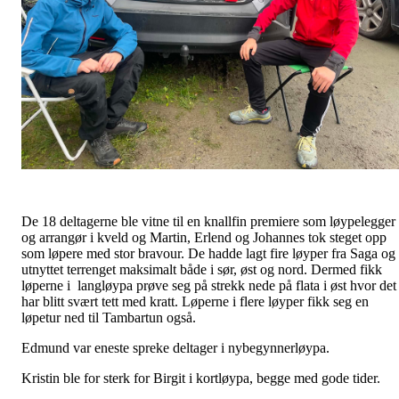
De 18 deltagerne ble vitne til en knallfin premiere som løypelegger
og arrangør i kveld og Martin, Erlend og Johannes tok steget opp
som løpere med stor bravour. De hadde lagt fire løyper fra Saga og
utnyttet terrenget maksimalt både i sør, øst og nord. Dermed fikk
løperne i langløypa prøve seg på strekk nede på flata i øst hvor det
har blitt svært tett med kratt. Løperne i flere løyper fikk seg en
løpetur ned til Tambartun også.
Edmund var eneste spreke deltager i nybegynnerløypa.
Kristin ble for sterk for Birgit i kortløypa, begge med gode tider.