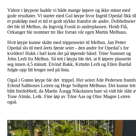
Videre i løypene hadde vi både mange løpere og ikke minst med
gode resultater. Vi starter med Gul løype hvor Ingrid Opedal fikk til
et praktløp med ei tid et godt stykke framfor de andre. Dobbeltseier
det ble til Melhus, da Ingveig Fossli to andreplassen. Heidi Flå,
Orkanger ble nommer tre like forran vår egen Martin Melhuus.
Hvit løype kunne skilte med trippenseier til Melhus. Jan Petter
Opedal slo til med årets første seier - den andre for Opedal`s for
kvelden! Hakk i hæl kom det på løpende bånd: Trine Sunnset og
John Lerli fra Melhus. Så tett i løypa ble det, at 8 løpere plasserte
seg innen 4,5 minutt. Eivind Bakk, Krtistin Lerli og Ellen Bardal
fulgte opp litt lenger ned på lista.
Også i Grønn løype ble det trippel. Her seiret Atle Pedersen framfo
Erlend Saltbones Leiren og Hege Solhjem Melhuus. Det kunne lett
blitt firedobbelt, da Martin Åsegg Nikolaisen bare så vidt ble slått a
Tone Almås, Leik. Fine løp av Trine Aas og Olav Magne Leiren
også.