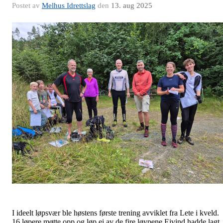
Postet av
Melhus Idrettslag
den
13. aug 2025
I ideelt løpsvær ble høstens første trening avviklet fra Lete i kveld.
16 løpere møtte opp og løp ei av de fire løypene Eivind hadde lagt.