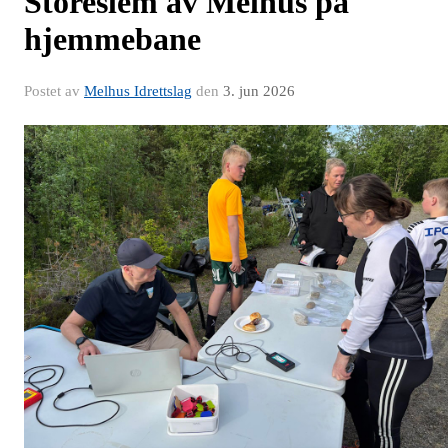
Storeslem av Melhus på
hjemmebane
Postet av
Melhus Idrettslag
den
3. jun 2026