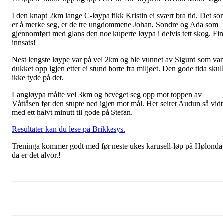
I den knapt 2km lange C-løypa fikk Kristin ei svært bra tid. Det so
er å merke seg, er de tre ungdommene Johan, Sondre og Ada som
gjennomført med glans den noe kuperte løypa i delvis tett skog. Fin
innsats!
Nest lengste løype var på vel 2km og ble vunnet av Sigurd som var
dukket opp igjen etter ei stund borte fra miljøet. Den gode tida skul
ikke tyde på det.
Langløypa målte vel 3km og beveget seg opp mot toppen av
Våttåsen før den stupte ned igjen mot mål. Her seiret Audun så vidt
med ett halvt minutt til gode på Stefan.
Resultater kan du lese på Brikkesys.
Treninga kommer godt med før neste ukes karusell-løp på Hølonda
da er det alvor.!