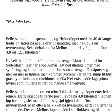
Heltente MIL-løpere: Hege, Stein Ivar, Stefan, Audun, Trine og
John. Foto Jon Røstum
Tekst John Lerli
Fellesstart er alltid spennende, og Hølondløpet med sin 40 år lange
tradisjon satser på at alle drar ut samtidig, med høg puls og
overtenning. Seks deltakere fra Melhus løp lørdag 6. juni mellom
4,8 og 12,1 kilometer.
IL Leik hadde funnet fram krem-terrenget Liamarka, nord for
Sæterdalen. Her har Tone Almås lagt ned utallige timer med
synfaring, og kartet har blitt like bra som terrenget. Det åpner seg
mer og mer jo høgere man kommer. Myrene var alt fra sump til tørr
grasmyrer hvite av molteblomster. Ola Keiserås hadde lagt prima
løyper som inviterte til fart og mange små vegvalg.
Fellesstart kan minne om en reinsflokk, der mange løper etter leder-
reinen. Dette skjedde til første post i løypa på 4,8 kilometer. Hopen
løp forbi, og slet med å finne seg sjøl igjen i det diffuse
myrterrenget. Men etter å ha kikket på hverandre, kartet og terrenge
snudde de. Det var Melhus-løpere både i storflokken, og blant dem