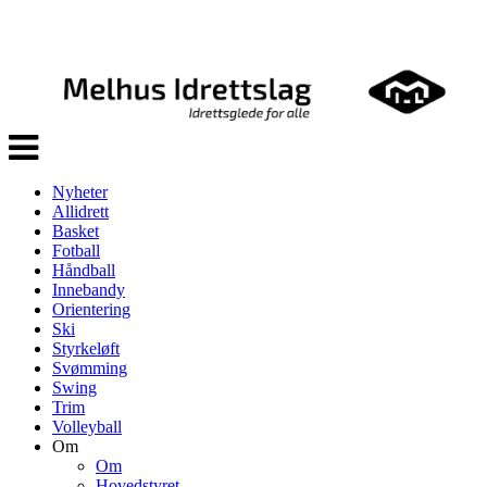
Veksle
navigasjon
Nyheter
Allidrett
Basket
Fotball
Håndball
Innebandy
Orientering
Ski
Styrkeløft
Svømming
Swing
Trim
Volleyball
Om
Om
Hovedstyret