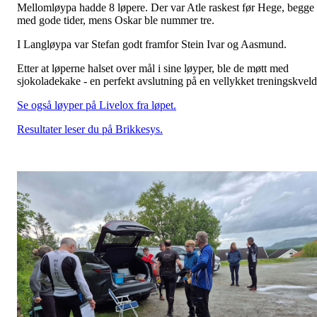
Mellomløypa hadde 8 løpere. Der var Atle raskest før Hege, begge
med gode tider, mens Oskar ble nummer tre.
I Langløypa var Stefan godt framfor Stein Ivar og Aasmund.
Etter at løperne halset over mål i sine løyper, ble de møtt med
sjokoladekake - en perfekt avslutning på en vellykket treningskvel
Se også løyper på Livelox fra løpet.
Resultater leser du på Brikkesys.