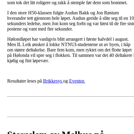
som tok det litt roligere og rakk å stemple før dem som bommet.
I den store H50-klassen fulgte Audun Bakk og Jon Røstum
hverandre tett gjennom hele løpet. Audun greide å slite seg til en 10
sekunders ledelse, men Jon kom seg forbi og var først til de fire sist
postene og vant med fire sekunder.
Hølondløpet har vanligvis blitt arrangert i første halvdel i august.
Men IL Leik ønsker å lokke NTNUI-studentene ut av byen, i håp
om større deltakelse. Bare fem kom, men ryktet om det flotte løpet
på Hølonda vil spre seg i flokken. Til sammen var det 40 deltakere 
kjølig og fint løpevær.
Resultater leses på
Brikkesys
og
Eventor.