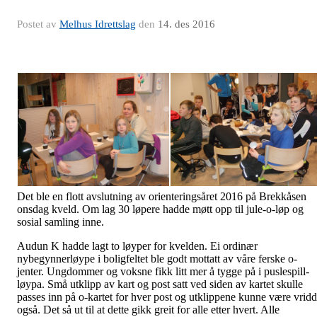
Postet av
Melhus Idrettslag
den
14. des 2016
Det ble en flott avslutning av orienteringsåret 2016 på Brekkåsen
onsdag kveld. Om lag 30 løpere hadde møtt opp til jule-o-løp og
sosial samling inne.
Audun K hadde lagt to løyper for kvelden. Ei ordinær
nybegynnerløype i boligfeltet ble godt mottatt av våre ferske o-
jenter. Ungdommer og voksne fikk litt mer å tygge på i puslespill-
løypa. Små utklipp av kart og post satt ved siden av kartet skulle
passes inn på o-kartet for hver post og utklippene kunne være vridd
også. Det så ut til at dette gikk greit for alle etter hvert. Alle