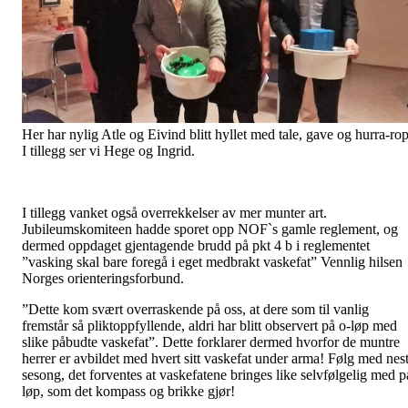
Her har nylig Atle og Eivind blitt hyllet med tale, gave og hurra-rop
I tillegg ser vi Hege og Ingrid.
I tillegg vanket også overrekkelser av mer munter art.
Jubileumskomiteen hadde sporet opp NOF`s gamle reglement, og
dermed oppdaget gjentagende brudd på pkt 4 b i reglementet
”vasking skal bare foregå i eget medbrakt vaskefat” Vennlig hilsen
Norges orienteringsforbund.
”Dette kom svært overraskende på oss, at dere som til vanlig
fremstår så pliktoppfyllende, aldri har blitt observert på o-løp med
slike påbudte vaskefat”. Dette forklarer dermed hvorfor de muntre
herrer er avbildet med hvert sitt vaskefat under arma! Følg med nes
sesong, det forventes at vaskefatene bringes like selvfølgelig med p
løp, som det kompass og brikke gjør!