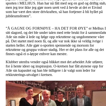
sporten i MELHUS. Han har nå fått med seg en god og driftig stab
men jeg tror ikke jeg gjør noen urett ved å hevde at det er Eivind
som har vært den store drivkraften, så han fortjener å bli hyllet på
jubileumsfesten”.
”Å GAGNE OG FORNØYE – HA DET FOR ØYE” er Melhus I
sitt slagord, og det ble under talen med rette brukt for å sammenfatt
Atle sin måte å lede og følge opp rekruttene og ungdommene våre
på. Det startet med noen få, og alle var nok ikke så veldig ivrige i
starten heller. Atle gjør o-sporten spennende og morsom for
rekruttene og gruppa vokser stadig. Her er det plass for alle og det
finnes også ei o-løype enhver kan mestre.
Klubber utenfra vender også blikket mot det arbeidet Atle utfører,
for å hente ideer og inspirasjon. O-kretsen har fått øynene opp for
Atle sin kapasitet og han ble tidligere i år valgt som leder for
rekkruterings-utvalget i kretsen.