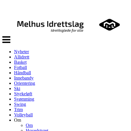
Veksle
navigasjon
Nyheter
Allidrett
Basket
Fotball
Håndball
Innebandy
Orientering
Ski
Styrkeløft
Svømming
Swing
Trim
Volleyball
Om
Om
Hovedstyret