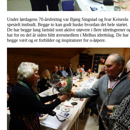
Under lørdagens 70-årsfeiring var Bjørg Singstad og Ivar Keiserås
spesielt innbudt. Begge to kan godt huske hvordan det hele startet.
De har begge lang fartstid som aktive utøvere i flere idrettsgrener o
har for en del år siden blitt æresmedlem i Melhus idrettslag. De har
begge vært og er forbilder og inspiratorer for o-løpere.