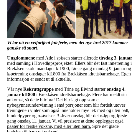
Vi tar nå en velfortjent juleferie, men det nye året 2017 kommer
ganske så snart.
Ungdommene
med Atle i spissen starter allerede
tirsdag 3. janua
med samling i Hovedløpsprosjektet. Ellers blir det fast innetrening i
Brekåsen skole mandager kl1900, første gang mandag 9. januar og
løpetrening onsdager kl1800 fra Brekkåsen idrettsbarnehage. Egen
informasjon er sendt ut til aktuelle.
Vår nye
Rekruttgruppe
med Trine og Eivind starter
onsdag
4.
januar kl1800
i Brekkåsen idrettsbarnehage. Flere har meldt sin
ankomst, så dette blir bra! Det blir lagt opp som ei
nybegynnerundervisning i små porsjoner som blir fordelt utover
treningene i vinter som også inneholder mye lek med og uten ball,
hinderløyper og o-øvelser. 3.-hver onsdag blir det o-løp og første
gang onsdag 11. januar.
Vi vil presisere at dette opplegget også
passer for ferske voksne, med eller uten barn.
Spre det glade
budskap til barn og voksne!