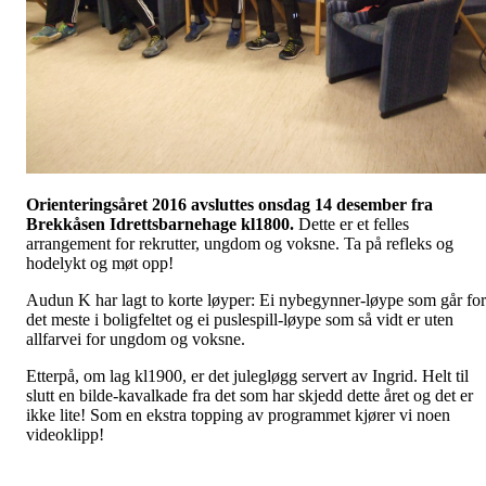
Orienteringsåret 2016 avsluttes onsdag 14 desember fra
Brekkåsen Idrettsbarnehage kl1800.
Dette er et felles
arrangement for rekrutter, ungdom og voksne. Ta på refleks og
hodelykt og møt opp!
Audun K har lagt to korte løyper: Ei nybegynner-løype som går for
det meste i boligfeltet og ei puslespill-løype som så vidt er uten
allfarvei for ungdom og voksne.
Etterpå, om lag kl1900, er det julegløgg servert av Ingrid. Helt til
slutt en bilde-kavalkade fra det som har skjedd dette året og det er
ikke lite! Som en ekstra topping av programmet kjører vi noen
videoklipp!