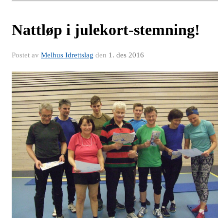
Nattløp i julekort-stemning!
Postet av
Melhus Idrettslag
den
1. des 2016