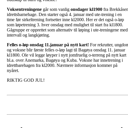
Voksentreningene
går som vanlig
onsdager kl1900
fra Brekkåse
idrettsbarnehage. Den starter også 4. januar med ute-trening i en
time før sirkeltrening fortsetter inne kl2000. Her er det også o-løp
som løpetrening 3. hver onsdag med mulighet til start fra kl1800.
Gågruppe er opprettet som alternativ til løping i ute-treningene med
intervall og langkjøring.
Felles o-løp onsdag 11.januar på nytt kart!
For rekrutter, ungdo
og voksne blir første felles o-løp lagt til Bagøya onsdag 11. januar
kl1800. Ole vil legge løyper i nytt jomfruelig o-terreng på nytt kart
bl.a. over Anemarka, Bagøya og Kuba. Voksne har innetrening i
idrettbarehagen fra kl2000. Nærmere informasjon kommer på
nyåret.
RIKTIG GOD JUL!