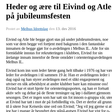
Heder og ære til Eivind og Atle
på jubileumsfesten
Postet av
Melhus Idrettslag
den
13. des 2016
Eivind og Atle ble begge gjort stas på under jubileumsfesten, noe
som var dem begge vel fortjent med bakgrunn i den fantastiske
innsatsen de begge gjør for o-avdelingen i Melhus IL. Atle for sin
formidable innstas for rekrutteringen i klubben, Eivind for sin
årelange innsats innenfor de fleste områder i orienteringsavdelingen
Melhus IL.
Eivind kom inn som leder første gang helt tilbake i 1976 og har vær
leder for avdelingen i til sammen 19 år. Han er avdelingens leder i
dag også og han styrer avdelingen med et slikt engasjement og
utviser en slik arbeidslyst at andre klubber bare kan misunne oss!
Eivind har et stort hjerte for orienteringssporten, og han er fortsatt
aktiv selv og deltar på de fleste treninger og løp i dalføret gjennom
sesongen. Det er ingen som har satt sin fot innom o-gruppa vår, ute
at Eivind har tatt i mot de på forbilledlig vis. Det er derfor all grunn
til å sitere Ivar Keiserås sine ord om Eivind; ”Jeg vil jeg gjerne si at
jeg har i mange år beundret den ståpå-gutsen Eivind har vist for o-