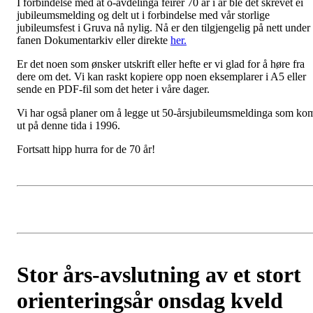
I forbindelse med at o-avdelinga feirer 70 år i år ble det skrevet ei
jubileumsmelding og delt ut i forbindelse med vår storlige
jubileumsfest i Gruva nå nylig. Nå er den tilgjengelig på nett under
fanen Dokumentarkiv eller direkte
her.
Er det noen som ønsker utskrift eller hefte er vi glad for å høre fra
dere om det. Vi kan raskt kopiere opp noen eksemplarer i A5 eller
sende en PDF-fil som det heter i våre dager.
Vi har også planer om å legge ut 50-årsjubileumsmeldinga som ko
ut på denne tida i 1996.
Fortsatt hipp hurra for de 70 år!
Stor års-avslutning av et stort
orienteringsår onsdag kveld