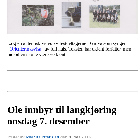
...og en autentisk video av festdeltagerne i Gruva som synger
"Orienteringsvisa"
av full hals. Teksten har ukjent forfatter, men
melodien skulle være velkjent.
Ole innbyr til langkjøring
onsdag 7. desember
Postet av
Melhus Idrettslag
den
4. des 2016