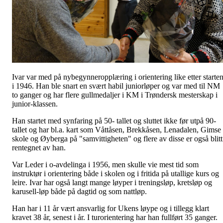
Ivar var med på nybegynneropplæring i orientering like etter starte
i 1946. Han ble snart en svært habil juniorløper og var med til NM
to ganger og har flere gullmedaljer i KM i Trøndersk mesterskap i
junior-klassen.
Han startet med synfaring på 50- tallet og sluttet ikke før utpå 90-
tallet og har bl.a. kart som Våttåsen, Brekkåsen, Lenadalen, Gimse
skole og Øyberga på "samvittigheten" og flere av disse er også blitt
rentegnet av han.
Var Leder i o-avdelinga i 1956, men skulle vie mest tid som
instruktør i orientering både i skolen og i fritida på utallige kurs og
leire. Ivar har også langt mange løyper i treningsløp, kretsløp og
karusell-løp både på dagtid og som nattløp.
Han har i 11 år vært ansvarlig for Ukens løype og i tillegg klart
kravet 38 år, senest i år. I turorientering har han fullført 35 ganger.