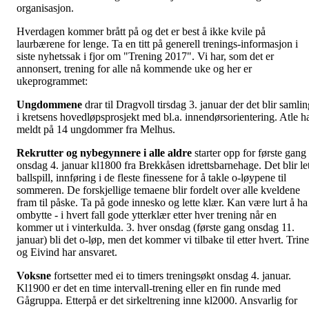
organisasjon.
Hverdagen kommer brått på og det er best å ikke kvile på
laurbærene for lenge. Ta en titt på generell trenings-informasjon i
siste nyhetssak i fjor om "Trening 2017". Vi har, som det er
annonsert, trening for alle nå kommende uke og her er
ukeprogrammet:
Ungdommene
drar til Dragvoll tirsdag 3. januar der det blir samli
i kretsens hovedløpsprosjekt med bl.a. innendørsorientering. Atle h
meldt på 14 ungdommer fra Melhus.
Rekrutter og nybegynnere i alle aldre
starter opp for første gang
onsdag 4. januar kl1800 fra Brekkåsen idrettsbarnehage. Det blir let
ballspill, innføring i de fleste finessene for å takle o-løypene til
sommeren. De forskjellige temaene blir fordelt over alle kveldene
fram til påske. Ta på gode innesko og lette klær. Kan være lurt å ha
ombytte - i hvert fall gode ytterklær etter hver trening når en
kommer ut i vinterkulda. 3. hver onsdag (første gang onsdag 11.
januar) bli det o-løp, men det kommer vi tilbake til etter hvert. Trine
og Eivind har ansvaret.
Voksne
fortsetter med ei to timers treningsøkt onsdag 4. januar.
Kl1900 er det en time intervall-trening eller en fin runde med
Gågruppa. Etterpå er det sirkeltrening inne kl2000. Ansvarlig for