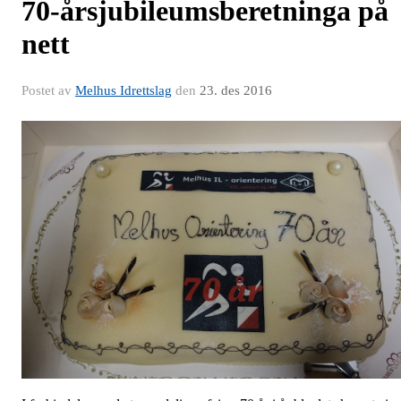
70-årsjubileumsberetninga på
nett
Postet av
Melhus Idrettslag
den
23. des 2016