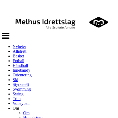
Veksle
navigasjon
Nyheter
Allidrett
Basket
Fotball
Håndball
Innebandy
Orientering
Ski
Styrkeløft
Svømming
Swing
Trim
Volleyball
Om
Om
Hovedstyret