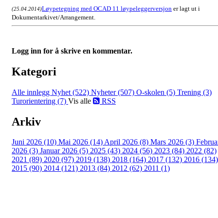
Løypetegning med OCAD 11 løypeleggerversjon
er lagt ut i
(25.04.2014)
Dokumentarkivet/Arrangement.
Logg inn for å skrive en kommentar.
Kategori
Alle innlegg
Nyhet (522)
Nyheter (507)
O-skolen (5)
Trening (3)
Turorientering (7)
Vis alle
RSS
Arkiv
Juni 2026 (10)
Mai 2026 (14)
April 2026 (8)
Mars 2026 (3)
Februa
2026 (3)
Januar 2026 (5)
2025 (43)
2024 (56)
2023 (84)
2022 (82)
2021 (89)
2020 (97)
2019 (138)
2018 (164)
2017 (132)
2016 (134)
2015 (90)
2014 (121)
2013 (84)
2012 (62)
2011 (1)