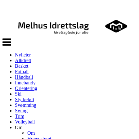
Veksle
navigasjon
Nyheter
Allidrett
Basket
Fotball
Håndball
Innebandy
Orientering
Ski
Styrkeløft
Svømming
Swing
Trim
Volleyball
Om
Om
Hovedstyret