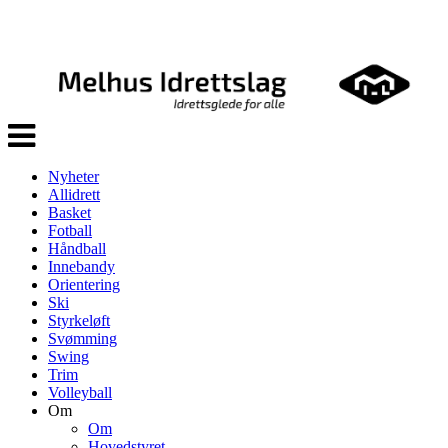
Veksle
navigasjon
Nyheter
Allidrett
Basket
Fotball
Håndball
Innebandy
Orientering
Ski
Styrkeløft
Svømming
Swing
Trim
Volleyball
Om
Om
Hovedstyret