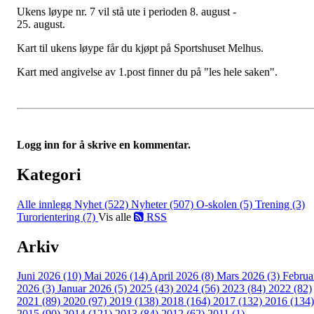
Ukens løype nr. 7 vil stå ute i perioden 8. august -
25. august.
Kart til ukens løype får du kjøpt på Sportshuset Melhus.
Kart med angivelse av 1.post finner du på "les hele saken".
Logg inn for å skrive en kommentar.
Kategori
Alle innlegg
Nyhet (522)
Nyheter (507)
O-skolen (5)
Trening (3)
Turorientering (7)
Vis alle
RSS
Arkiv
Juni 2026 (10)
Mai 2026 (14)
April 2026 (8)
Mars 2026 (3)
Februa
2026 (3)
Januar 2026 (5)
2025 (43)
2024 (56)
2023 (84)
2022 (82)
2021 (89)
2020 (97)
2019 (138)
2018 (164)
2017 (132)
2016 (134)
2015 (90)
2014 (121)
2013 (84)
2012 (62)
2011 (1)