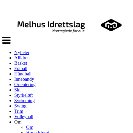
Veksle
navigasjon
Nyheter
Allidrett
Basket
Fotball
Håndball
Innebandy
Orientering
Ski
Styrkeløft
Svømming
Swing
Trim
Volleyball
Om
Om
Hovedstyret