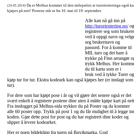
Da er Melhus kommet til den milepælen at turorienteringa også k
(24.05.2014)
kjøpes på nett!
Postene står ut fra 16. mai til 19. september.
Alle kan nå gå inn på
http://turorientering.no/
o
registrere seg som bruker
ved å oppgi navn og velg
seg brukernavn og
passord. For å komme til
MIL turo og det bare å
trykke på Finn arrangør o
trykk Melhus. Her komm
du til karta som er i
bruk ved å tykke Turer og
kjøp tur for tur. Ekstra kodeark kan også kjøpes her (er innlagt som
tur).
For dere som har kjøpt pose i år og vil gjøre det senere også er det
svært enkelt å registrere postene dine uten å måtte kjøpe kart på nett
Fra innlogget på Melhus-sida trykker du på Poster og da kommer
alle 60 poster opp. Trykk på post 1 og du får mulighet til å legge in
koden. Gjør dette post for post og du har registrert dine koder og
slipper å levere kodearket.
Her er noen bildeklipp fra turen på Buvikmarka. God