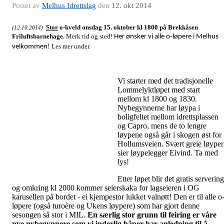
Postet av
Melhus Idrettslag
den
12. okt 2014
Stor
o-kveld
onsdag 15. oktober kl 1800 på Brekkåsen
(12.10.2014)
Friluftsbarnehage.
Merk tid og sted!
Her ønsker vi alle o-løpere i Melhus
Les mer under.
velkommen!
Vi starter med det tradisjonelle
Lommelyktløpet med start
mellom kl 1800 og 1830.
Nybegynnerne har løypa i
boligfeltet mellom idrettsplassen
og Capro, mens de to lengre
løypene også går i skogen øst for
Hollumsveien. Svært greie løyper
sier løypelegger Eivind. Ta med
lys!
Etter løpet blir det gratis servering
og omkring kl 2000 kommer seierskaka for lagseieren i OG
karusellen på bordet - ei kjempestor lukket valnøtt! Den er til alle o
løpere (også turoère og Ukens løypere) som har gjort denne
sesongen så stor i MIL.
En særlig stor grunn til feiring er våre
nye nybegynnere som vi inderlig håper har anledning til å