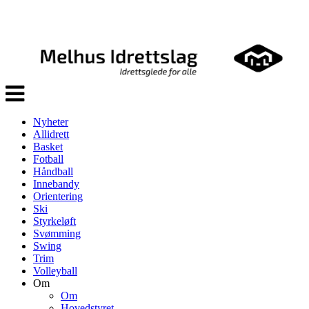
Veksle
navigasjon
Nyheter
Allidrett
Basket
Fotball
Håndball
Innebandy
Orientering
Ski
Styrkeløft
Svømming
Swing
Trim
Volleyball
Om
Om
Hovedstyret