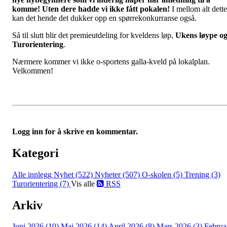
komme! Uten dere hadde vi ikke fått pokalen!
I mellom alt dette
kan det hende det dukker opp en spørrekonkurranse også.
Så til slutt blir det premieutdeling for kveldens løp,
Ukens løype o
Turorientering
.
Nærmere kommer vi ikke o-sportens galla-kveld på lokalplan.
Velkommen!
Logg inn for å skrive en kommentar.
Kategori
Alle innlegg
Nyhet (522)
Nyheter (507)
O-skolen (5)
Trening (3)
Turorientering (7)
Vis alle
RSS
Arkiv
Juni 2026 (10)
Mai 2026 (14)
April 2026 (8)
Mars 2026 (3)
Februa