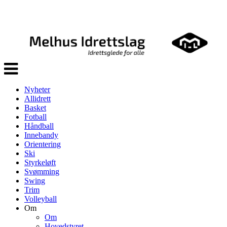
Veksle
navigasjon
Nyheter
Allidrett
Basket
Fotball
Håndball
Innebandy
Orientering
Ski
Styrkeløft
Svømming
Swing
Trim
Volleyball
Om
Om
Hovedstyret