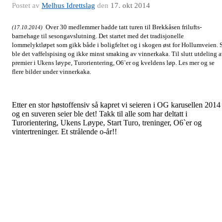
Postet av
Melhus Idrettslag
den
17. okt 2014
Over 30 medlemmer hadde tatt turen til Brekkåsen frilufts-
(17.10.2014)
barnehage til sesongavslutning. Det startet med det tradisjonelle
lommelyktløpet som gikk både i boligfeltet og i skogen øst for Hollumveien. 
ble det vaffelspising og ikke minst smaking av vinnerkaka. Til slutt utdeling 
premier i Ukens løype, Turorientering, O6`er og kveldens løp. Les mer og se
flere bilder under vinnerkaka.
Etter en stor høstoffensiv så kapret vi seieren i OG karusellen 2014 
og en suveren seier ble det! Takk til alle som har deltatt i
Turorientering, Ukens Løype, Start Turo, treninger, O6`er og
vintertreninger. Et strålende o-år!!