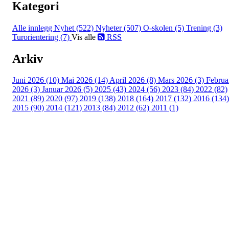
Kategori
Alle innlegg
Nyhet (522)
Nyheter (507)
O-skolen (5)
Trening (3)
Turorientering (7)
Vis alle
RSS
Arkiv
Juni 2026 (10)
Mai 2026 (14)
April 2026 (8)
Mars 2026 (3)
Februa
2026 (3)
Januar 2026 (5)
2025 (43)
2024 (56)
2023 (84)
2022 (82)
2021 (89)
2020 (97)
2019 (138)
2018 (164)
2017 (132)
2016 (134)
2015 (90)
2014 (121)
2013 (84)
2012 (62)
2011 (1)