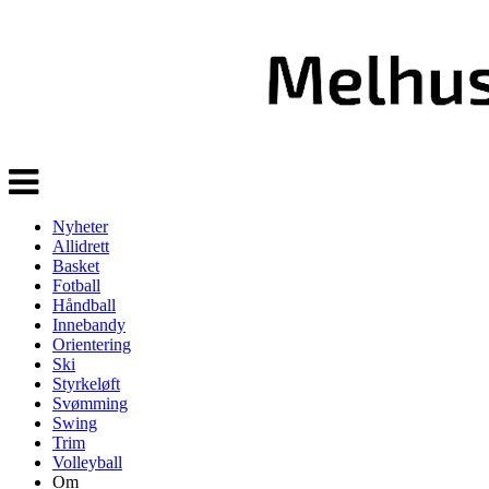
Veksle
navigasjon
Nyheter
Allidrett
Basket
Fotball
Håndball
Innebandy
Orientering
Ski
Styrkeløft
Svømming
Swing
Trim
Volleyball
Om