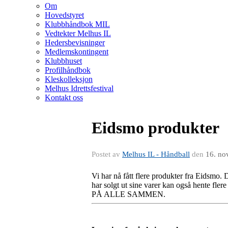
Om
Hovedstyret
Klubbhåndbok MIL
Vedtekter Melhus IL
Hedersbevisninger
Medlemskontingent
Klubbhuset
Profilhåndbok
Kleskolleksjon
Melhus Idrettsfestival
Kontakt oss
Eidsmo produkter
Postet av
Melhus IL - Håndball
den
16. no
Vi har nå fått flere produkter fra Eidsmo.
har solgt ut sine varer kan også hente fler
PÅ ALLE SAMMEN.