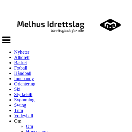
Veksle
navigasjon
Nyheter
Allidrett
Basket
Fotball
Håndball
Innebandy
Orientering
Ski
Styrkeløft
Svømming
Swing
Trim
Volleyball
Om
Om
Hovedstyret