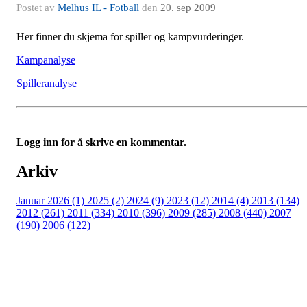
Postet av
Melhus IL - Fotball
den
20. sep 2009
Her finner du skjema for spiller og kampvurderinger.
Kampanalyse
Spilleranalyse
Logg inn for å skrive en kommentar.
Arkiv
Januar 2026 (1)
2025 (2)
2024 (9)
2023 (12)
2014 (4)
2013 (134)
2012 (261)
2011 (334)
2010 (396)
2009 (285)
2008 (440)
2007
(190)
2006 (122)