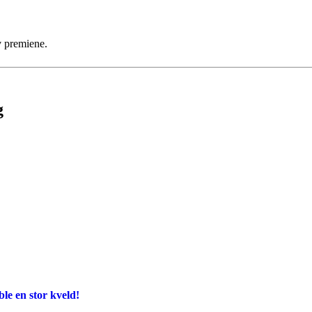
v premiene.
g
e en stor kveld!