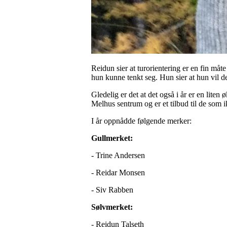
Reidun sier at turorientering er en fin m
hun kunne tenkt seg. Hun sier at hun vil de
Gledelig er det at det også i år er en liten ø
Melhus sentrum og er et tilbud til de som 
I år oppnådde følgende merker:
Gullmerket:
- Trine Andersen
- Reidar Monsen
- Siv Rabben
Sølvmerket:
- Reidun Talseth