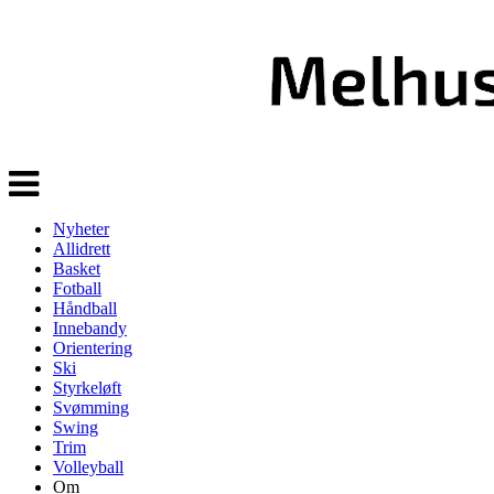
Veksle
navigasjon
Nyheter
Allidrett
Basket
Fotball
Håndball
Innebandy
Orientering
Ski
Styrkeløft
Svømming
Swing
Trim
Volleyball
Om