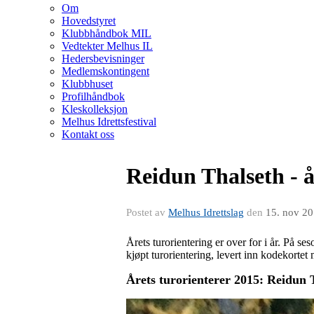
Om
Hovedstyret
Klubbhåndbok MIL
Vedtekter Melhus IL
Hedersbevisninger
Medlemskontingent
Klubbhuset
Profilhåndbok
Kleskolleksjon
Melhus Idrettsfestival
Kontakt oss
Reidun Thalseth - å
Postet av
Melhus Idrettslag
den
15. nov 2
Årets turorientering er over for i år. På ses
kjøpt turorientering, levert inn kodekortet m
Årets turorienterer 2015: Reidun 