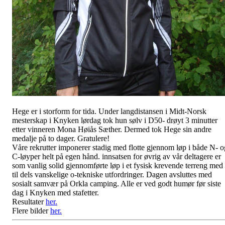
Hege er i storform for tida. Under langdistansen i Midt-Norsk
mesterskap i Knyken lørdag tok hun sølv i D50- drøyt 3 minutter
etter vinneren Mona Høiås Sæther. Dermed tok Hege sin andre
medalje på to dager. Gratulere!
Våre rekrutter imponerer stadig med flotte gjennom løp i både N- o
C-løyper helt på egen hånd. innsatsen for øvrig av vår deltagere er
som vanlig solid gjennomførte løp i et fysisk krevende terreng med
til dels vanskelige o-tekniske utfordringer. Dagen avsluttes med
sosialt samvær på Orkla camping. Alle er ved godt humør før siste
dag i Knyken med stafetter.
Resultater
her.
Flere bilder
her.