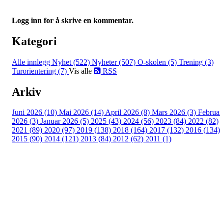
Logg inn for å skrive en kommentar.
Kategori
Alle innlegg
Nyhet (522)
Nyheter (507)
O-skolen (5)
Trening (3)
Turorientering (7)
Vis alle
RSS
Arkiv
Juni 2026 (10)
Mai 2026 (14)
April 2026 (8)
Mars 2026 (3)
Februa
2026 (3)
Januar 2026 (5)
2025 (43)
2024 (56)
2023 (84)
2022 (82)
2021 (89)
2020 (97)
2019 (138)
2018 (164)
2017 (132)
2016 (134)
2015 (90)
2014 (121)
2013 (84)
2012 (62)
2011 (1)