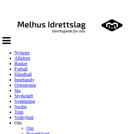
Veksle
navigasjon
Nyheter
Allidrett
Basket
Fotball
Håndball
Innebandy
Orientering
Ski
Styrkeløft
Svømming
Swing
Trim
Volleyball
Om
Om
Hovedstyret