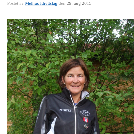
Postet av
Melhus Idrettslag
den
29. aug 2015