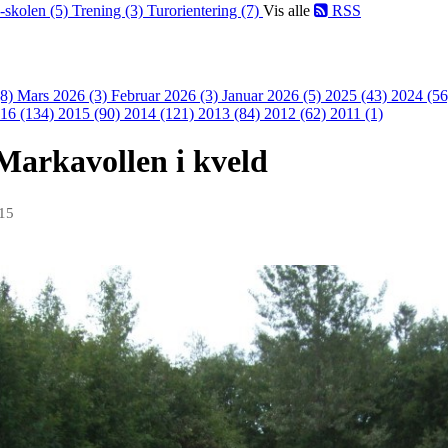
-skolen (5)
Trening (3)
Turorientering (7)
Vis alle
RSS
(8)
Mars 2026 (3)
Februar 2026 (3)
Januar 2026 (5)
2025 (43)
2024 (5
16 (134)
2015 (90)
2014 (121)
2013 (84)
2012 (62)
2011 (1)
 Markavollen i kveld
015