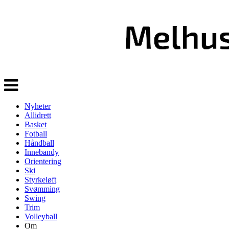
Veksle
navigasjon
Nyheter
Allidrett
Basket
Fotball
Håndball
Innebandy
Orientering
Ski
Styrkeløft
Svømming
Swing
Trim
Volleyball
Om