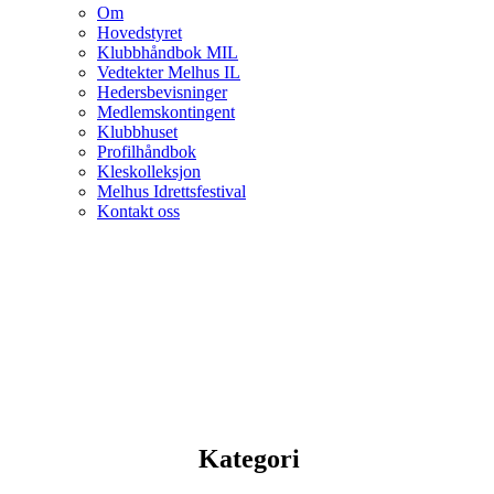
Om
Hovedstyret
Klubbhåndbok MIL
Vedtekter Melhus IL
Hedersbevisninger
Medlemskontingent
Klubbhuset
Profilhåndbok
Kleskolleksjon
Melhus Idrettsfestival
Kontakt oss
Kategori