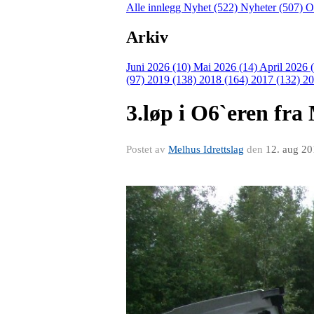
Alle innlegg
Nyhet (522)
Nyheter (507)
O
Arkiv
Juni 2026 (10)
Mai 2026 (14)
April 2026 
(97)
2019 (138)
2018 (164)
2017 (132)
20
3.løp i O6`eren fra
Postet av
Melhus Idrettslag
den
12. aug 2